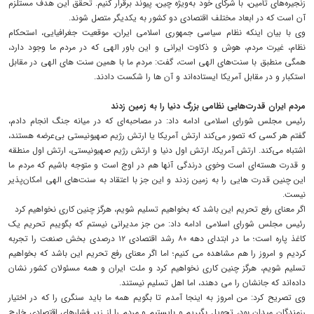
زنجیره‌های تأمین، با شرکای خود به‌ویژه چین، پیوند برقرار کنیم. تحقق این هدف مستلزم
آن است که در ابعاد مختلف اقتصادی دو کشور به یکدیگر متصل شوند.
وی با بیان اینکه نظام سیاسی جمهوری اسلامی ایران، موقعیت جغرافیایی، استحکام
نظام، غیرت مردم، هوش و ذکاوت ایرانی و این باور الهی که در مردم ما وجود دارد،
همگی منطبق با سنت‌های الهی است، گفت: مردم ما با همین سنت های الهی در مقابل
استکبار و در مقابل آمریکا ایستاده‌اند و آن ها را شکست دادند.
مردم ایران قدرت‌هایی نظامی بزرگ دنیا را به زمین زدند
رئیس مجلس شورای اسلامی ادامه داد: در مصاحبه‌ای که در میانه جنگ انجام دادم،
گفتم هر کسی که تصور می‌کند ارتش آمریکا یا ارتش رژیم صهیونیستی بی‌عرضه هستند،
اشتباه می‌کند. ارتش آمریکا، ارتش اول دنیا و ارتش رژیم صهیونیستی، ارتش اول منطقه
و قدرت‌ هسته‌ای است وخوی درندگی آنها هم در اوج است و متوجه باشیم که مردم ما
این چنین قدرت هایی را به زمین زدند و این جز با اعتقاد به سنت‌های الهی امکان‌پذیر
نیست.
اگر معنای رفع تحریم این باشد که بخواهیم تسلیم شویم، هرگز چنین کاری نخواهیم کرد
رئیس مجلس شورای اسلامی ادامه داد: من جز مدیرانی نیستم که بگویبم تحریم یک
کاغذ پاره است؛ ما در ابتدای دهه ۸۰ رشد اقتصادی ۱۲ درصدی بخش صنعت را تجربه
کردیم و امروز را هم مشاهده می کنیم؛ اما اگر معنای رفع تحریم این باشد که بخواهیم
تسلیم شویم، هرگز چنین کاری نخواهیم کرد و ملت ایران و همه مسئولان کشور نشان
داده‌اند که جانشان را می دهند، اما اهل تسلیم نیستند.
وی تصریح کرد: من امروز به اینجا آمدم تا بگویم همه ما باید سنگری را که در اختیار
رزمندگان میدان بود، تحویل بگیریم و بایستیم و مردم را از زیر فشارهای اقتصادی خارج