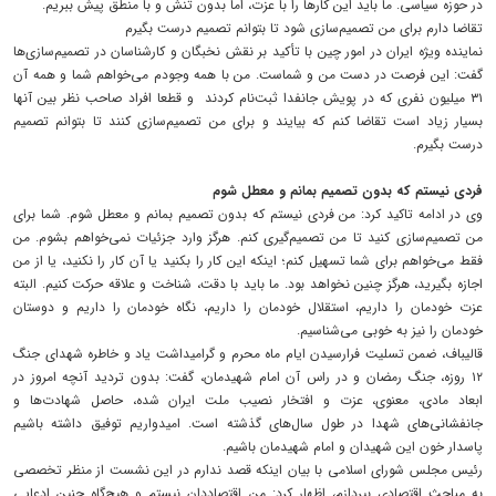
در حوزه سیاسی. ما باید این کارها را با عزت، اما بدون تنش و با منطق پیش ببریم.
تقاضا دارم برای من تصمیم‌سازی شود تا بتوانم تصمیم درست بگیرم
نماینده ویژه ایران در امور چین با تأکید بر نقش نخبگان و کارشناسان در تصمیم‌سازی‌ها
گفت: این فرصت در دست من و شماست. من با همه وجودم می‌خواهم شما و همه آن
۳۱ میلیون نفری که در پویش جانفدا ثبت‌نام کردند و قطعا افراد صاحب نظر بین آنها
بسیار زیاد است تقاضا کنم که بیایند و برای من تصمیم‌سازی کنند تا بتوانم تصمیم
درست بگیرم.
فردی نیستم که بدون تصمیم بمانم و معطل شوم
وی در ادامه تاکید کرد: من فردی نیستم که بدون تصمیم بمانم و معطل شوم. شما برای
من تصمیم‌سازی کنید تا من تصمیم‌گیری کنم. هرگز وارد جزئیات نمی‌خواهم بشوم. من
فقط می‌خواهم برای شما تسهیل کنم؛ اینکه این کار را بکنید یا آن کار را نکنید، یا از من
اجازه بگیرید، هرگز چنین نخواهد بود. ما باید با دقت، شناخت و علاقه حرکت کنیم. البته
عزت خودمان را داریم، استقلال خودمان را داریم، نگاه خودمان را داریم و دوستان
خودمان را نیز به خوبی می‌شناسیم.
قالیباف، ضمن تسلیت فرارسیدن ایام ماه محرم و گرامیداشت یاد و خاطره شهدای جنگ
۱۲ روزه، جنگ رمضان و در راس آن امام شهیدمان، گفت: بدون تردید آنچه امروز در
ابعاد مادی، معنوی، عزت و افتخار نصیب ملت ایران شده، حاصل شهادت‌ها و
جانفشانی‌های شهدا در طول سال‌های گذشته است. امیدواریم توفیق داشته باشیم
پاسدار خون این شهیدان و امام شهیدمان باشیم.
رئیس مجلس شورای اسلامی با بیان اینکه قصد ندارم در این نشست از منظر تخصصی
به مباحث اقتصادی بپردازم، اظهار کرد: من اقتصاددان نیستم و هیچ‌گاه چنین ادعایی