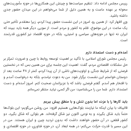
رییس مجلس ادامه داد: تنظیم سیاست‌ها و چینش این همکاری‌ها در حوزه مأموریت‌های
محوله بر عهده ماست و به همین دلیل از شما می‌خواهم در این میدان حضور جدی
داشته باشید.
وی اظهار کرد: از همین رو، امروز در این نشست حضور پیدا کردم، زیرا معتقدم تأخیر حتی
یک ساعت در این موضوع، ظلم به کشور و مردم است. از سویی دیگر همه باید ببیند که
ایران نه تنها در حوزه‌های سیاسی و امنیتی، بلکه در حوزه اقتصاد نیز کشوری قدرتمند
است.
آمده‌ام و دست استمداد دارم
رئیس مجلس شورای اسلامی با تأکید بر اهمیت توسعه روابط با چین و ضرورت تمرکز بر
حل مشکلات اقتصادی مردم، گفت: اهمیت این جلسه برای من همین بس که در نخستین
فرصتی که از شرایط جنگی و اولویت‌های ناشی از آن پیدا کردم، کمتر از ۴۸ ساعت بعد از
دوستان خواستم این نشست برگزار شود. من به دعوت نیامدم، بلکه به درخواست آمدم و
با افتخار هم آمدم. گفتم فرصتی باشد که با عزیزانمان صحبت کنم. امروز آمده‌ام و دست
استمداد دارم. شما من را می‌شناسید؛ من اگر کسی نیاید منتظر نمی‌مانم.
باید کارها را با عزت، اما بدون تنش و با منطق پیش ببریم
قالیباف با بیان اینکه ما نیازمند بلوک‌هایی هستیم افزود: من روشن می‌گویم؛ این بلوک‌ها
حتماً باید شکل بگیرند و به نوعی اکنون نیز شکل گرفته‌اند. هر بلوکی که شکل بگیرد، دو
کشور قطعی در آن حضور خواهند داشت که بدون تردید چین و ایران هستند. من در
این مسیر با قدرت حرکت می‌کنم؛ در همه ابعاد آن، در حوزه فناوری، در حوزه اقتصادی و