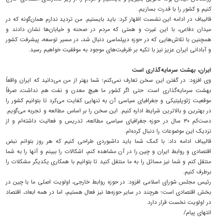
کنیم و کشور را با قدرت بسازیم.
قالیباف در ادامه این نشست اظهار کرد: باید بایستیم. من تردید ندارم همان‌گونه که در
میدان دفاعی، با این غیرت و همتی که مردم در صحنه و خیابان‌ها نشان دادند و
همچنین با تلاش‌هایی که در حوزه دیپلماسی دنبال شد، در مسیر توسعه، پیشرفت کشور
و آبادانی ایران عزیز نیز با تکیه بر ظرفیت‌های موجود به موفقیت خواهیم رسید.
ایران، بهشت سرمایه‌گذاری است
وی افزود: در گفتن این سخن تعارف نمی‌کنم؛ شما بهتر از من می‌دانید که ایران واقعاً
بهشت سرمایه‌گذاری است. حتی اگر کشور ما هیچ معدن و نفت هم نداشت، صرفاً
موقعیت ژئوپلیتیکی و جغرافیای سیاسی آن به تنهایی کفایت می‌کرد تا بتوانیم کشور را
در بهترین و بالاترین شرایط اداره کنیم. این سخن را بر اساس مطالعه و تجربه می‌گویم.
دست‌کم ۳۰ سال در حوزه جغرافیای سیاسی مطالعه، تدریس و فعالیت داشته‌ام و از
نزدیک این موضوعات را دنبال کرده‌ام.
قالیباف ادامه داد: با کمک شما باید داشبوردی طراحی کنیم که هر روز بتوانم نبض
اقتصادی و روابط ایران و چین را در آن مشاهده کنم، اشکالات را ببینم و آنها را به شما
منتقل کنم و شما نیز مسائل را به ما منتقل کنید تا بتوانیم با همکاری یکدیگر مشکلات را
برطرف کنیم.
رئیس مجلس شورای اسلامی افزود: در حوزه روابط خارجی، اولویت اصلی ما با چین در
بخش اقتصادی است؛ هرچند در سایر حوزه‌ها نیز فعال هستیم، اما در همه ابعاد، اقتصاد
در اولویت نخست قرار دارد.
انتهای پیام/