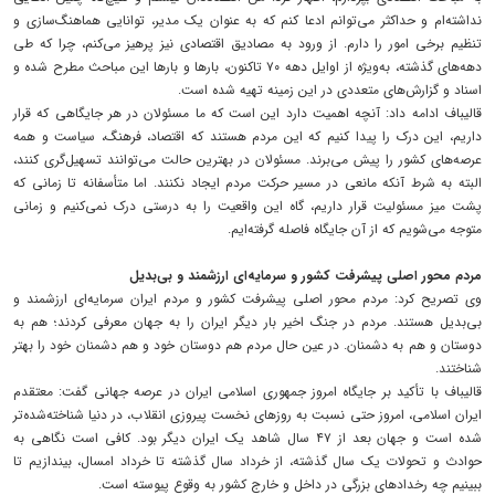
نداشته‌ام و حداکثر می‌توانم ادعا کنم که به عنوان یک مدیر، توانایی هماهنگ‌سازی و
تنظیم برخی امور را دارم. از ورود به مصادیق اقتصادی نیز پرهیز می‌کنم، چرا که طی
دهه‌های گذشته، به‌ویژه از اوایل دهه ۷۰ تاکنون، بارها و بارها این مباحث مطرح شده و
اسناد و گزارش‌های متعددی در این زمینه تهیه شده است.
قالیباف ادامه داد: آنچه اهمیت دارد این است که ما مسئولان در هر جایگاهی که قرار
داریم، این درک را پیدا کنیم که این مردم هستند که اقتصاد، فرهنگ، سیاست و همه
عرصه‌های کشور را پیش می‌برند. مسئولان در بهترین حالت می‌توانند تسهیل‌گری کنند،
البته به شرط آنکه مانعی در مسیر حرکت مردم ایجاد نکنند. اما متأسفانه تا زمانی که
پشت میز مسئولیت قرار داریم، گاه این واقعیت را به درستی درک نمی‌کنیم و زمانی
متوجه می‌شویم که از آن جایگاه فاصله گرفته‌ایم.
مردم محور اصلی پیشرفت کشور و سرمایه‌ای ارزشمند و بی‌بدیل‌
وی تصریح کرد: مردم محور اصلی پیشرفت کشور و مردم ایران سرمایه‌ای ارزشمند و
بی‌بدیل‌ هستند. مردم در جنگ اخیر بار دیگر ایران را به جهان معرفی کردند؛ هم به
دوستان و هم به دشمنان. در عین حال مردم هم دوستان خود و هم دشمنان خود را بهتر
شناختند.
قالیباف با تأکید بر جایگاه امروز جمهوری اسلامی ایران در عرصه جهانی گفت: معتقدم
ایران اسلامی، امروز حتی نسبت به روزهای نخست پیروزی انقلاب، در دنیا شناخته‌شده‌تر
شده است و جهان بعد از ۴۷ سال شاهد یک ایران دیگر بود. کافی است نگاهی به
حوادث و تحولات یک سال گذشته، از خرداد سال گذشته تا خرداد امسال، بیندازیم تا
ببینیم چه رخدادهای بزرگی در داخل و خارج کشور به وقوع پیوسته است.