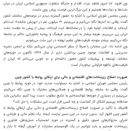
وی افزود: اما امروز شاهد عزت، اقتدار و جایگاه متفاوت جمهوری اسلامی ایران در میان
ملت‌ها و دولت‌ها هستیم و این بزرگ‌ترین فرصت پیش روی ماست.
رئیس مجلس شورای اسلامی با اشاره به حضور گسترده مردم در عرصه‌های مختلف کشور
گفت: وقتی به آمارها نگاه می‌کنیم و می‌بینیم ۳۱ میلیون نفر در «پویش جانفدا» ثبت‌نام
کرده‌اند و اطلاعات اولیه خود را در سامانه‌ها ثبت کرده‌اند، بیش از پیش به عظمت ملت
ایران پی می‌بریم. هرچه بیشتر به این مردم، فرهنگ و روحیه عاشورایی حاکم بر جامعه
نگاه می‌کنیم، بیشتر متوجه ظرفیت‌های عظیم نهفته در این ملت می‌شویم.
وی ادامه داد: این سخنان را صرفاً از منظر احساسی بیان نمی‌کنم، بلکه بر اساس تجربه
مدیریتی و اطلاعات موجود چنین برداشتی دارم. از سال ۱۳۶۸ تاکنون در حوزه‌های
مختلف توسعه و پیشرفت کشور حضور داشته‌ام و به خوبی می‌دانم که ایران از
ظرفیت‌های بالقوه فراوانی برخوردار است.
ضرورت اصلاح زیرساخت‌های اقتصادی و مالی برای ارتقای روابط با کشور چین
رئیس مجلس شورای اسلامی با اشاره به مسئولیت جدید خود در حوزه روابط با چین
گفت: وقتی به سابقه روابط اقتصادی و همکاری‌های مشترک با چین نگاه می‌کنیم،
می‌بینیم در بسیاری از حوزه‌ها نتوانسته‌ایم به نتایج مطلوب دست پیدا کنیم. بنابراین باید
صادقانه بپرسیم اشکال کار کجاست و چه کسی قرار است این مشکلات را حل کند؟
قالیباف با تأکید بر ضرورت اصلاح زیرساخت‌های اقتصادی و مالی برای ارتقای روابط با
کشور چین اظهار کرد: بدون تردید در این مسیر نیازمند ایجاد یک نظام مالی و طراحی و
اجرای سازوکارهای عمیق، دقیق و گسترده در حوزه لجستیک، حمل‌ونقل، فناوری و
زیرساخت هستیم و باید بتوانیم در یک اکوسیستم مشترک، از آموزش گرفته تا بازار و