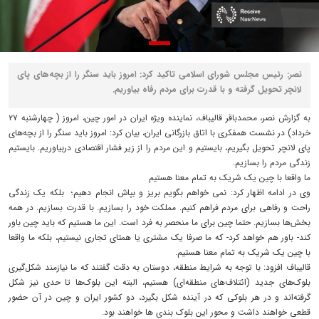
نصر: رئیس مجلس شورای اسلامی تاکید کرد: امروز باید سنگر را از بچه‌های پای
لانچر تحویل گرفته و با قدرت برای مردم رفاه بیاوریم.
به گزارش نصر، محمدباقر قالیباف، نماینده ویژه ایران در امور چین، امروز ( چهارشنبه ۲۷
خرداد) در نشست همفکری با اتاق بازرگانی ایران، بیان کرد: امروز باید سنگر را از بچه‌های
پای لانچر تحویل بگیریم، بایستیم و این مردم را از زیر فشار اقتصادی دربیاوریم. بایستیم
زندگی مردم را بسازیم.
ما واقعا با چین یک شریک به تمام معنا هستیم
وی در ادامه اظهار کرد: نمی خواهم بگویم بریز و بپاش انجام دهیم؛ بلکه یک زندگی
راحت و رفاهی برای مردم فراهم کنیم. مملکت خود را بسازیم. با قدرت بسازیم. در همه
بخش‌ها بسازیم. حتما چین برای ما منحصر به فرد است. این ما هستیم که باید چین باور
کند- باور هم خواهد کرد- که ما صرفا یک مشتری یا همتای تجاری نیستیم، بلکه ما واقعا
با چین یک شریک به تمام معنا هستیم.
قالیباف افزود: با توجه به شرایط منطقه، دوستان به دقت گفتند که ما نیازمند شکل‌گیری
بلوک‌های جدید (ائتلاف‌های منطقه‌ای) هستیم، البته این بلوک‌ها تا حدی نیز شکل
گرفته‌اند و در هر بلوکی که در آینده شکل بگیرد، دو کشور ایران و چین در آن حضور
قطعی خواهند داشت و محور این بلوک بندی ها خواهند بود.