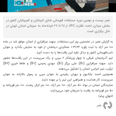
نصر: بیست و نهمین دوره مسابقات قهرمانی شنای نابینایان و کم‌بینایان کشور در
بخش مردان، تحت نظارت IPC، از ۲۶ تا ۲۹ خردادماه به میزبانی استان تهران در
حال برگزاری است.
به گزارش نصر، در نخستین روز این مسابقات، سهند سرافرازی از استان موفق شد در ماده
۱۰۰ متر آزاد با ثبت رکورد ۱:۲۹:۳۶ عملکردی درخشان از خود به نمایش بگذارد و عنوان
نایب‌قهرمانی کشور و مدال نقره این رقابت‌ها را به دست آورد.
تیم آذربایجان شرقی با چهار ورزشکار ۲ مربی و یک سرپرست در این رقابت‌ها حضور
دارد. سهند سرافرازی (B۱)، علی برزگر (B۱)، مهدی رحیمی (B۲) و طا‌ها خیری (B۳)
ترکیب تیم اعزامی استان را تشکیل می‌دهند.
همچنین احمد ملک‌پور و مهران رشیدی به عنوان مربی و رسول بالازاده به عنوان
سرپرست، کار هدایت و همراهی این تیم را بر عهده دارند.
نمایندگان استان در مواد ۵۰ متر آزاد، ۱۰۰ متر آزاد، ۱۰۰ متر کرال پشت، ۱۰۰ متر قورباغه و
۵۰ متر قورباغه به رقابت با حریفان خود می‌پردازند.
انتهای پیام/
نصر