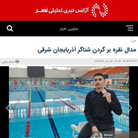
عناوین اخبار
خبر/
مدال نقره بر گردن شناگر آذربایجان‌ شرقی
1405/03/27 - 18:05 - کد خبر: 162885
نسخه چاپی