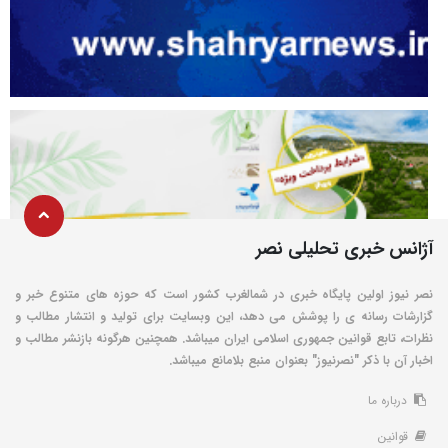
آژانس خبری تحلیلی نصر
نصر نیوز اولین پایگاه خبری در شمالغرب کشور است که حوزه های متنوع خبر و
گزارشات رسانه ی را پوشش می دهد، این وبسایت برای تولید و انتشار مطالب و
نظرات، تابع قوانین جمهوری اسلامی ایران میباشد. همچنین هرگونه بازنشر مطالب و
اخبار آن با ذکر "نصرنیوز" بعنوان منبع بلامانع میباشد.
درباره ما
قوانین