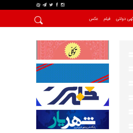
A
هی دولتی
فیلم
عکس