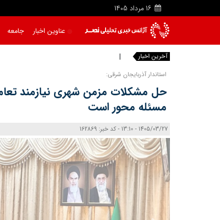
16
مرداد
1405
عناوین اخبار
جامعه
آخرین اخبار
|
استاندار آذربایجان‌ شرقی:
حل مشکلات مزمن شهری نیازمند تعامل
مسئله‌ محور است
1405/03/27 - 13:10 - کد خبر: 162869