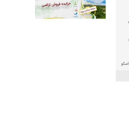
اسکو
لفا
ال جریمه
 جنگ
ه و