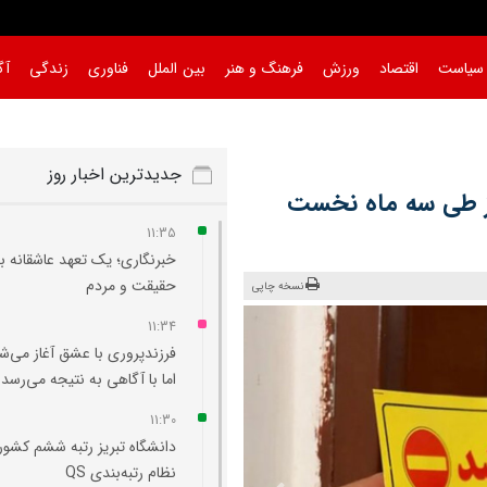
سیاست
اقتصاد
ورزش
فرهنگ و هنر
بین الملل
فناوری
زندگی
آگ
جدیدترین اخبار روز
 تبریز طی سه ماه نخست
11:35
خبرنگاری؛ یک تعهد عاشقانه ب
حقیقت و مردم
نسخه چاپی
11:34
فرزندپروری با عشق آغاز می‌ش
اما با آگاهی به نتیجه می‌رسد
11:30
دانشگاه تبریز رتبه ششم کشور
نظام رتبه‌بندی QS