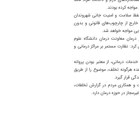
واجه کرده بودند.
10:02
ه حفظ سلامت و امنیت جانی شهروندان
وابستگی پنهان به هوش
خارج از چارچوب‌های قانونی و بدون
مصنوعی؛ خطری که اعتبار خبرن
ایی مواجه خواهد شد.
را نشانه می‌گیرد
درمان معاونت درمان دانشگاه علوم
09:36
کرد: نظارت مستمر بر مراکز درمانی و
غرق‌شدگی؛ شبح مرگ در دل
تابستان/ هشدار درباره زنجیره
مات درمانی، از معتبر بودن پروانه
نجات های نافرجام
ده هرگونه تخلف، موضوع را از طریق
ت و همکاری مردم در گزارش تخلفات،
رمجاز در حوزه درمان دارد.