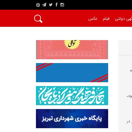
A
هی دولتی
فیلم
عکس
ه
ود،
 در