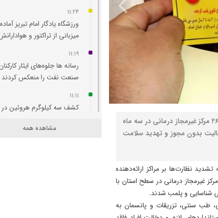
11:24
ورزشگاه یادگار امام تبریز آماده
میزبانی از تراکتور و هوادارانش
11:19
رسانه‌ ها جلوه‌های ایثار کارکنان
صنعت نفت را منعکس کردند
11:11
کشف سه کیلوگرم هروئین در 
نصر: معاون درمان دانشگاه علوم پزشکی تبریز از پلمب ۲۶ مرکز غیرمجاز درمانی در سه ماه
11:08
مشاهده همه
عالیت بدون مجوز و تهدید سلامت
قاچاقچی لوازم کوهنوردی در ج
به پرداخت ۲.۵ میلیارد ری
محکوم شد
شدید نظارت‌ها بر مراکز ارائه‌دهنده
10:57
مات درمانی اظهار کرد: در سه ماه نخست سال جاری، ۲۶ مرکز غیرمجاز درمانی در سطح استان با
رسانه‌های آذربایجان غربی در
می شناسایی و پلمب شدند.
رمضان در تقویت آرامش جامع
یی، طب سنتی، تزریقات و پانسمان به
حفظ امید نقش‌آفرینی کردند
انداردهای لازم و دخالت افراد فاقد