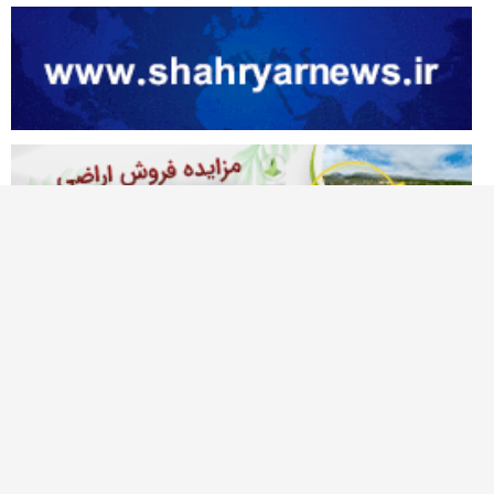
آژانس خبری تحلیلی نصر
نصر نیوز اولین پایگاه خبری در شمالغرب کشور است که حوزه های متنوع خبر و
گزارشات رسانه ی را پوشش می دهد، این وبسایت برای تولید و انتشار مطالب و
نظرات، تابع قوانین جمهوری اسلامی ایران میباشد. همچنین هرگونه بازنشر مطالب و
اخبار آن با ذکر "نصرنیوز" بعنوان منبع بلامانع میباشد.
درباره ما