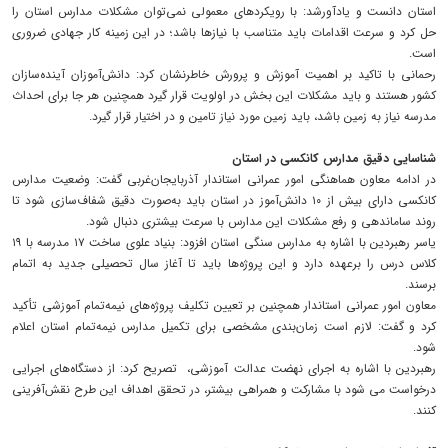
استان دانست و یادآورشد: با رویکردهای معمولی نمی‌توان مشکلات مدارس استان را
حل کرد و سرعت اقدامات باید متناسب با نیازها باشد؛ در این زمینه کار جهادی ضروری
است.
رحمانی با تاکید بر اهمیت آموزش و پرورش خاطرنشان کرد: دانش‌آموزان آینده‌سازان
کشور هستند و باید مشکلات این بخش در اولویت قرار گیرد همچنین هر جا برای احداث
مدرسه نیاز به زمین باشد، باید زمین مورد نیاز تامین و در اختیار قرار گیرد.
شناسایی دقیق مدارس کانکسی در استان
در ادامه معاون هماهنگی امور عمرانی استاندار آذربایجان‌غربی گفت: وضعیت مدارس
کانکسی دارای بیش از ۱۰ دانش‌آموز در استان باید به‌صورت دقیق شفاف‌سازی شود تا
روند ساماندهی و رفع مشکلات این مدارس با سرعت بیشتری دنبال شود.
یاسر رهبردین با اشاره به مدارس سنگی استان افزود: بنیاد علوی ساخت ۱۷ مدرسه با ۱۹
کلاس درس را برعهده دارد و این پروژه‌ها باید تا آغاز سال تحصیلی جدید به اتمام
برسند.
معاون امور عمرانی استاندار همچنین بر تعیین تکلیف پروژه‌های نیمه‌تمام آموزشی تأکید
کرد و گفت: لازم است زمان‌بندی مشخصی برای تکمیل مدارس نیمه‌تمام استان اعلام
شود.
رهبردین با اشاره به اجرای نهضت عدالت آموزشی، تصریح کرد: از دستگاه‌های اجرایی
درخواست می شود با مشارکت و همراهی بیشتر، در تحقق اهداف این طرح نقش‌آفرینی
کنند.