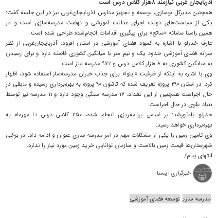
آذربایجان غربی نیازمند ۸هزار کلاس درس است
همچنین مدیرکل نوسازی، توسعه و تجهیز مدارس آذربایجان‌غربی نیز در این جلسه گفت:
یکی از سیاست‌های دولت اجرای عدالت آموزشی و نهضت مدرسه‌سازی است و در
همین راستا سامانه «ساتع» برای پیگیری اقدامات انجام‌شده طراحی شده است.
عارف خدرلو با اشاره به کمبود فضای آموزشی در استان افزود: آذربایجان‌غربی از نظر
سرانه فضای آموزشی حدود یک و نیم متر با میانگین کشوری فاصله دارد و برای رسیدن
به میانگین کشوری به ۸ هزار کلاس درس و ۹۷۲ مدرسه نیاز است.
وی با اشاره به اینکه از ظرفیت «اینوا» برای جذب خیران مدرسه‌ساز استفاده شود، اظهار
کرد: در استان ۲۹۰ پروژه تعریف شده که تاکنون ۹۰ پروژه به بهره‌برداری رسیده و مابقی در
حال اجراست همچنین از این تعداد، ۱۷ مدرسه سنگی وجود دارد و ۱۱ مدرسه نیز توسط
بنیاد علوی در حال اجراست.
خدرلو یادآورشد: بر اساس برنامه‌ریزی انجام شده، ۲۵۰ کلاس درس تا مهرماه به
بهره‌برداری خواهد رسید.
وی تامین زمین را یکی از مشکلات مهم در امر مدرسه سازی عنوان و ادامه داد: در برخی
شهرستان‌ها قیمت زمین بالاست و سازمان توانایی خرید زمین مورد نیاز را ندارد.
انتهای‌ پیام/
خبرگزاری ایسنا
مدرسه سازی
توسعه فضای آموزشی