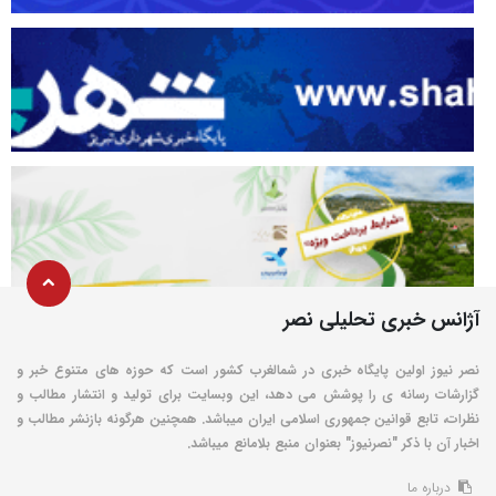
آژانس خبری تحلیلی نصر
نصر نیوز اولین پایگاه خبری در شمالغرب کشور است که حوزه های متنوع خبر و
گزارشات رسانه ی را پوشش می دهد، این وبسایت برای تولید و انتشار مطالب و
نظرات، تابع قوانین جمهوری اسلامی ایران میباشد. همچنین هرگونه بازنشر مطالب و
اخبار آن با ذکر "نصرنیوز" بعنوان منبع بلامانع میباشد.
درباره ما