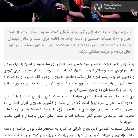
نصر: مدیرکل تبلیغات اسلامی آذربایجان شرقی گفت: محرم امسال بیش از هفت
هزار و ۵۰۰ هیئات حسینی و دسته جات به اقامه عزای سید و سالار شهیدان
خواهند پرداخت که از این تعداد ۶ هزار هیئت حسینی به طور مستمر و در طول
سال برنامه و مراسم هفتگی دارند.
به گزارش نصر، حجت الاسلام سید حسن اصل نژادی روز سه شنبه با اشاره به فرا رسیدن
ایام سوگواری سید و سالار شهیدان اظهار کرد: این ایام فرصت بسیار مغتنمی برای ترویج
و تعمیق هر چه بیشتر آموزه های مکتب عاشورا همچون روحیه ظلم ستیزی و مقاومت و
ایستادگی در برابر ظالمان است، آموزه هایی که نمود آنها را در یکصد روز حضور میدانی
مردم در جنگ رمضان به وضوح لمس کردیم.
وی ادامه داد: محرم امسال دارای شرایط و حساسیت های ویژه ای است زیرا که جزو
معدود ایام محرمی در تاریخ است که در آن ملت و کشوری همچون ایران اسلامی به
تاسی از مکتب عاشورا و آموزه های سیدالشهدا (ع) با وجود همه فشارها و تهدیدها و
تحریم ها، در مقابل دنیای کفر ایستاده اند و ملت ایران امروز پرچمدار واقعی مکتب
عاشوراست.
مدیرکل تبلیغات اسلامی آذربایجان شرقی با اشاره به منحصر بفرد بودن مراسم و دسته
جات عزاداری و هیئات آذربایجان شرقی به ویژه در تبریز اظهار کرد: تبریز از قطب های