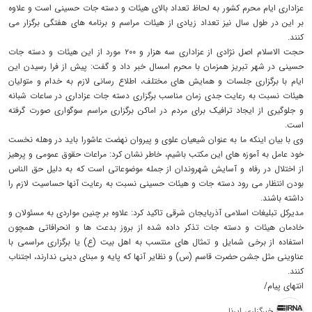
عزاداری ایام محرم کشور به لحاظ تعداد بالای هیئات و دسته جات حسینی است و علاوه
بر این در طول سال نیز تعداد زیادی از هیئات مراسم و برنامه های هفتگی برگزار می
کنند.
حجت الاسلام اصل نژادی از عزاداری سه هزار و ۲۰۰ مورد از این هیئات و دسته جات
حسینی در شهر تبریز همزمان با محرم امسال خبر داد و گفت: پیش از فرا رسیدن این
ایام با برگزاری جلسات و همایش های مختلف، اطلاع رسانی لازم به خدام و متولیان
هیئات نسبت به رعایت جدی زمان مناسب برگزاری دسته جات عزاداری در ساعات شبانه
و جلوگیری از ایجاد ترافیک برای مردم در اماکن برگزاری مراسم سوگواری صورت گرفته
است.
وی با بیان اینکه ما به عنوان شیعیان علوی و پیروان نهضت عاشورا باید در وهله نخست
خود عامل به آموزه های این مکتب باشیم، خاطر نشان کرد: مراعات حقوق عمومی و پرهیز
از اختلال در رفاه و آسایش شهروندان از جمله موضوعاتی است که به دلیل حق الناس
بودن انتظار می رود دسته جات و هیئات حسینی نسبت به رعایت آنها حساسیت لازم را
داشته باشند.
مدیرکل تبلیغات اسلامی آذربایجان شرقی تاکید کرد: علاوه بر چنین مواردی به مسئولان و
خادمان هیئات و دسته جات تذکر داده شده از بروز بدعت ها و انحرافاتی همچون
استفاده از برخی شمایل و تمثال های منتسب به اهل بیت (ع) یا برگزاری مراسمی با
عناوینی مثل جشن حضرت قاسم (س) و نظایر آنها که پایه و مبنای دینی ندارند، اجتناب
کنند.
انتهای پیام/
خبرگزاری ایرنا