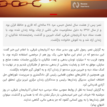
نصر: پس از هشت سال تحمل حبس، مرد ۴۸ ساله‌ای که قاری و حافظ قرآن بود
و از سال ۱۳۹۷ به دلیل محکومیت مالی ناشی از چک روانه زندان شده بود، با
همت ستاد دیه آذربایجان شرقی، کمک خیرین و گذشت رضایتمندانه شاکیان، از
زندان آزاد شد و به آغوش خانواده بازگشت.
به گزارش نصر، رسول تقی پور، مدیر ستاد دیه آذربایجان شرقی، با اعلام این خبر گفت:
این مددجو که در تمام این سالها حتی یک روز هم از مرخصی استفاده نکرده بود، با
وجود قریب به ۲ میلیارد تومان بدهی و تعدد شاکیان، با برگزاری جلسات متعدد صلح و
سازش، موفق به اخذ و رضایت بخشی از بدهی مددجو از طلبکاران شدیم و در نهایت با
کمک ستاد دیه و خیرین عزیز مددجو از زندان آزاد و به آغوش گرم خانواده بازگشت.
وی همچنین از تلاش‌های معاون قضایی رئیس کل دادگستری و سرپرست شوراهای حل
اختلاف استان، مدیرکل زندان‌ها ،رئیس و مددکاران زندان مرکزی تبریز برای تحقق این
آزادی قدردانی کرد.
به گزارش ایسنا به نقل از روابط عمومی ستاد مردمی دیه استان آذربایجان شرقی، در روز
دوشنبه ۲۵ خرداد، این خبر امیدبخش، بار دیگر نشان داد که با همدلی و گذشت، میتوان
قفل زندان‌ها را به روی کسانی گشود که جز بدهی مالی، گناهی ندارند.
انتهای پیام/