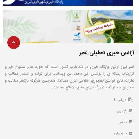
آژانس خبری تحلیلی نصر
نصر نیوز اولین پایگاه خبری در شمالغرب کشور است که حوزه های متنوع خبر و
گزارشات رسانه ی را پوشش می دهد، این وبسایت برای تولید و انتشار مطالب و
نظرات، تابع قوانین جمهوری اسلامی ایران میباشد. همچنین هرگونه بازنشر مطالب و
اخبار آن با ذکر "نصرنیوز" بعنوان منبع بلامانع میباشد.
درباره ما
قوانین
تماس
خبرخوان