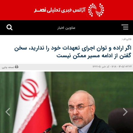
عناوین اخبار
قالیباف:
اگر اراده و توان اجرای تعهدات خود را ندارید، سخن
گفتن از ادامه مسیر ممکن نیست
1405/03/24 - 16:18 - کد خبر: 162705
نسخه چاپی