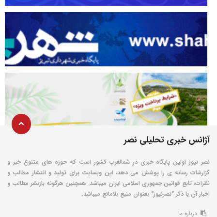
آژانس خبری تحلیلی نصر
نصر نیوز اولین پایگاه خبری در شمالغرب کشور است که حوزه های متنوع خبر و
گزارشات رسانه ی را پوشش می دهد، این وبسایت برای تولید و انتشار مطالب و
نظرات، تابع قوانین جمهوری اسلامی ایران میباشد. همچنین هرگونه بازنشر مطالب و
اخبار آن با ذکر "نصرنیوز" بعنوان منبع بلامانع میباشد.
درباره ما