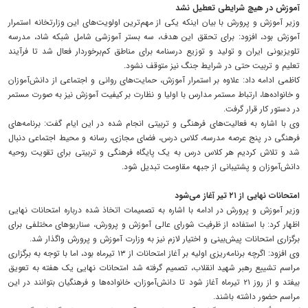
آموزش در هیچ شرایطی تعطیل نشد
وزیر آموزش و پرورش با بیان اینکه یکی از مهم‌ترین اولویت‌های این وزارتخانه استمرار
آموزش بود، افزود: برای تحقق این هدف، سه بستر آموزشی شامل شبکه شاد، مدرسه
تلویزیونی ایران و تولید و توزیع درسنامه برای مناطق کم‌برخوردار فعال شد تا فرآیند
تعلیم و تربیت حتی در شرایط جنگ نیز متوقف نشود.
کاظمی ادامه داد: علاوه بر استمرار آموزش، حمایت‌های روانی و اجتماعی از دانش‌آموزان
و خانواده‌ها، ارتباط مستمر مدارس با اولیا و نظارت بر کیفیت آموزش نیز به صورت مستمر
در دستور کار قرار گرفت.
وی با اشاره به فعالیت‌های فرهنگی و تربیتی انجام شده در این ایام گفت: برنامه‌های
فرهنگی در پنج عرصه مدرسه، کلاس درس، فضای مجازی، رسانه و محیط اجتماعی دنبال
شد و تلاش کردیم هر کلاس درس به یک پایگاه فرهنگی و تربیتی برای تقویت روحیه
دانش‌آموزان و پشتیبانی از جبهه مقاومت تبدیل شود.
امتحانات نهایی از ۲۱ تیر آغاز می‌شود
وزیر آموزش و پرورش در ادامه با اشاره به تصمیمات اتخاذ شده درباره امتحانات نهایی
اظهار کرد: با استفاده از ظرفیت شورای عالی آموزش و پرورش، سناریوهای مختلفی برای
برگزاری امتحانات پیش‌بینی و اختیار لازم نیز به وزارت آموزش و پرورش واگذار شد.
وی افزود: اگرچه برنامه‌ریزی اولیه بر آغاز امتحانات از ۱۳ تیرماه بود، اما با توجه به برگزاری
مراسم تشییع رهبر شهید انقلاب، تصمیم گرفته شد امتحانات نهایی یک هفته به تعویق
بیفتد و از روز ۲۱ تیرماه آغاز شود تا دانش‌آموزان، خانواده‌ها و فرهنگیان بتوانند در این
مراسم حضور داشته باشند.