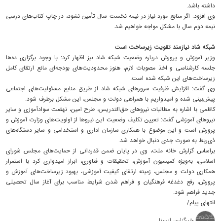
داشته باشد.
وی افزود: اگر منابع مورد نیاز در نیمه نخست سال تأمین نشود، در چاپ کتاب‌های درسی
نیمه دوم سال با مشکل مواجه خواهیم شد.
شبکه شاد نیازمند تقویت زیرساخت است
وزیر آموزش و پرورش درباره وضعیت شبکه شاد نیز اظهار کرد: با وجود برگزاری ده‌ها
جلسه کارشناسی و اخذ مصوبات لازم، هنوز محدودیت‌های بودجه‌ای مانع ارتقای کامل
زیرساخت‌های این شبکه شده است.
وی گفت: افزایش ظرفیت سرورهای شبکه شاد از طریق منابع مسئولیت‌های اجتماعی
پیش‌بینی شده و امیدواریم با همراهی دولت و مجلس، این مشکل برطرف شود.
کاظمی با اشاره به مطالبات نیروهای حق‌التدریس، طرح امین، نهضت سوادآموزی و سایر
نیروهای آموزشی گفت: تعیین تکلیف وضعیت این نیروها از اولویت‌های وزارت آموزش و
پرورش است و این موضوع با همکاری سازمان اداری و استخدامی و سایر دستگاه‌های
ذی‌ربط به صورت جدی دنبال خواهد شد.
براساس گزارش خانه ملت، وی در پایان ضمن قدردانی از حمایت‌های مجلس شورای
اسلامی، به‌ویژه کمیسیون آموزش، تحقیقات و فناوری، ابراز امیدواری کرد با استمرار
همکاری دولت و مجلس، زمینه ارتقای کیفیت آموزشی، بهبود زیرساخت‌های آموزش و
پرورش، رفع دغدغه فرهنگیان و فراهم شدن شرایط مناسب برای آغاز سال تحصیلی
جدید فراهم شود.
انتهای پیام/
خبرگزاری ایسنا