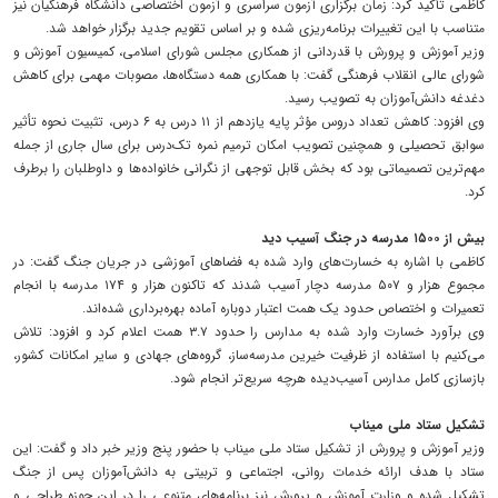
کاظمی تأکید کرد: زمان برگزاری آزمون سراسری و آزمون اختصاصی دانشگاه فرهنگیان نیز
متناسب با این تغییرات برنامه‌ریزی شده و بر اساس تقویم جدید برگزار خواهد شد.
وزیر آموزش و پرورش با قدردانی از همکاری مجلس شورای اسلامی، کمیسیون آموزش و
شورای عالی انقلاب فرهنگی گفت: با همکاری همه دستگاه‌ها، مصوبات مهمی برای کاهش
دغدغه دانش‌آموزان به تصویب رسید.
وی افزود: کاهش تعداد دروس مؤثر پایه یازدهم از ۱۱ درس به ۶ درس، تثبیت نحوه تأثیر
سوابق تحصیلی و همچنین تصویب امکان ترمیم نمره تک‌درس برای سال جاری از جمله
مهم‌ترین تصمیماتی بود که بخش قابل توجهی از نگرانی خانواده‌ها و داوطلبان را برطرف
کرد.
بیش از ۱۵۰۰ مدرسه در جنگ آسیب دید
کاظمی با اشاره به خسارت‌های وارد شده به فضاهای آموزشی در جریان جنگ گفت: در
مجموع هزار و ۵۰۷ مدرسه دچار آسیب شدند که تاکنون هزار و ۱۷۴ مدرسه با انجام
تعمیرات و اختصاص حدود یک همت اعتبار دوباره آماده بهره‌برداری شده‌اند.
وی برآورد خسارت وارد شده به مدارس را حدود ۳.۷ همت اعلام کرد و افزود: تلاش
می‌کنیم با استفاده از ظرفیت خیرین مدرسه‌ساز، گروه‌های جهادی و سایر امکانات کشور،
بازسازی کامل مدارس آسیب‌دیده هرچه سریع‌تر انجام شود.
تشکیل ستاد ملی میناب
وزیر آموزش و پرورش از تشکیل ستاد ملی میناب با حضور پنج وزیر خبر داد و گفت: این
ستاد با هدف ارائه خدمات روانی، اجتماعی و تربیتی به دانش‌آموزان پس از جنگ
تشکیل شده و وزارت آموزش و پرورش نیز برنامه‌های متنوعی را در این حوزه طراحی و