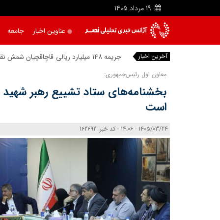
19
مرداد
1405
عناوین اخبار
جامعه
آخرین اخبار
جریمه ۱۴۸ میلیارد ریالی قاچاقچیان شمش نقره در شبستر
معاون اول رئیس‌جمهوری:
بخشنامه‌های ستاد تشییع رهبر شهید
است
1405/03/24 - 14:06 - کد خبر: 162692