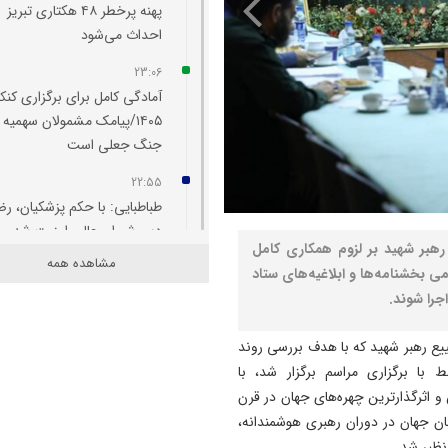
پهنه پرخطر ۴۸ هکتاری تبریز
احداث می‌شود
23:06
آمادگی کامل برای برگزاری کنکو
۱۴۰۵/پیامک مشمولان سهمیه
جنگ جعلی است
22:55
طباطبایی: با حکم پزشکیان، ر
دبیر شورای عالی امنیت شد
هبر شهید بر لزوم همکاری کامل
مشاهده همه
22:48
می بخشنامه‌ها و ابلاغیه‌های ستاد
رسانه‌ها پل راهبردی میان بانک
جرا شوند.
مردم هستند
ع رهبر شهید که با هدف بررسی روند
22:42
ط با برگزاری مراسم برگزار شد، با
تبریز برای همیشه شهر جهانی
و اثرگذارترین چهره‌های جهان در قرن
فرش دستباف خواهد ماند
ن جهان در دوران رهبری هوشمندانه،
22:32
نظیر شد.