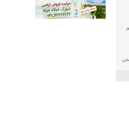
ر
ضایی
 و