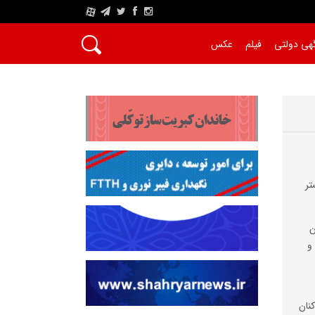
A
هی دولتی
فیلم
عکس
تر
ن
و
نان