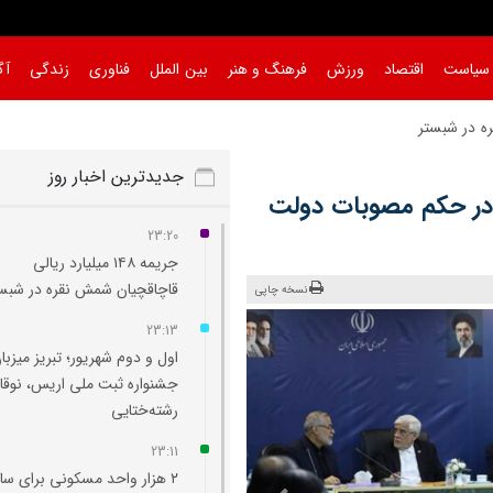
سیاست
اقتصاد
ورزش
فرهنگ و هنر
بین الملل
فناوری
زندگی
آگ
|
جدیدترین اخبار روز
 در حکم مصوبات دولت
23:20
جریمه ۱۴۸ میلیارد ریالی
قاچاقچیان شمش نقره در شبس
نسخه چاپی
23:13
اول و دوم شهریور؛ تبریز میزبا
جشنواره ثبت ملی اریس، نوقا 
رشته‌ختایی
23:11
۲ هزار واحد مسکونی برای ساک