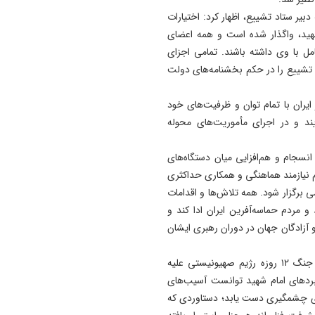
برند «تبریز، شهر بدون گدا»
یر ستاد تشییع، اظهار کرد: اختیارات
مرهون اقدامات نهادهای خیریه
شهید، واگذار شده است و همه اعضای
بویژه مؤسسه حمایت از مستم
مل با وی داشته باشند. تمامی اجزای
است/ محتوای آموزشی دانش
د تشییع را در حکم بخشنامه‌های دولت
آموزان در آینده باید مورد بازبی
جدی قرار گیرد
یران با تمام توان و ظرفیت‌های خود
یند و در اجرای مأموریت‌های محوله
22:24
٩٠ درصد مشکلات واحدهای
آسیب دیده در شهرستان‌ها مرت
سجام و هم‌افزایی میان دستگاه‌های
شده است/ معضلات چند دهه‌
م نیازمند هماهنگی و همکاری حداکثری
١٣ تعاونی مسکن در سطح اس
ی برگزار شود. همه تلاش‌ها و اقدامات
با تلاش شبانه‌روزی حل شده 
و مردم حماسه‌آفرین ایران ادا کند و
 و آزادگان جهان در دوران رهبری ایشان
22:17
چهار فوتی در تصادف جاده مرا
معاون اول رئیس‌جمهوری همچنین با اشاره به سالگرد آغاز جنگ ۱۲ روزه رژیم صهیونیستی علیه
به هشترود
هبردهای امام شهید توانست آسیب‌های
ای چشمگیری دست یابد؛ دستاوردی که