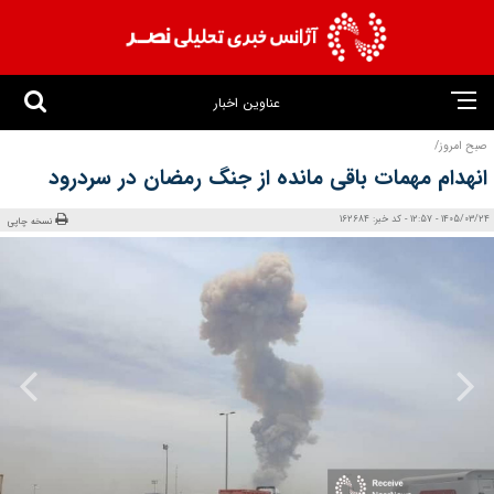
عناوین اخبار
صبح امروز/
انهدام مهمات باقی‌ مانده از جنگ رمضان در سردرود
1405/03/24 - 12:57 - کد خبر: 162684
نسخه چاپی