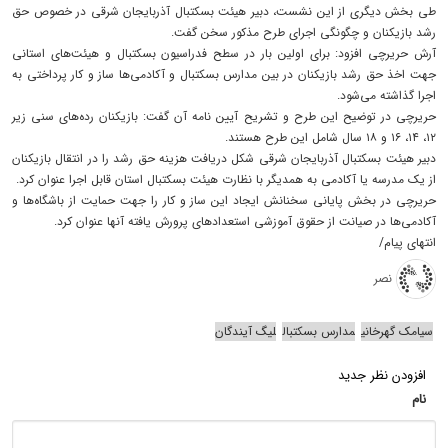
طی بخش دیگری از این نشست، دبیر هیئت بسکتبال آذربایجان شرقی در خصوص حق
رشد بازیکنان و چگونگی اجرای طرح مذکور سخن گفت.
آرش حریرچی افزود: برای اولین بار در سطح فدراسیون بسکتبال و هیئت‌های استانی
جهت اخذ حق رشد بازیکنان در بین مدارس بسکتبال و آکادمی‌ها ساز و کار پرداختی به
اجرا گذاشته می‌شود.
حریرچی در توضیح این طرح و تشریح آیین نامه آن گفت: بازیکنان رده‌های سنی زیر
۱۲، ۱۴، ۱۶ و ۱۸ سال شامل این طرح هستند.
دبیر هیئت بسکتبال آذربایجان شرقی شکل دریافت هزینه حق رشد را در انتقال بازیکنان
از یک مدرسه یا آکادمی به همدیگر با نظارت هیئت بسکتبال استان قابل اجرا عنوان کرد.
حریرچی در بخش پایانی سخنانش ایجاد این ساز و کار را جهت حمایت از باشگاه‌ها و
آکادمی‌ها در صیانت از حقوق آموزشی استعدادهای پرورش یافته آنها عنوان کرد.
انتهای پیام/
نصر
سیامک گهرخانی
مدارس بسکتبال
لیگ آیندگان
افزودن نظر جدید
نام