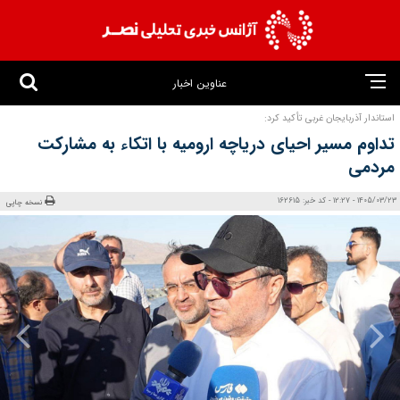
عناوین اخبار
استاندار آذربایجان‌ غربی تأکید کرد:
تداوم مسیر احیای دریاچه ارومیه با اتکاء به مشارکت
مردمی
1405/03/23 - 12:27 - کد خبر: 162615
نسخه چاپی