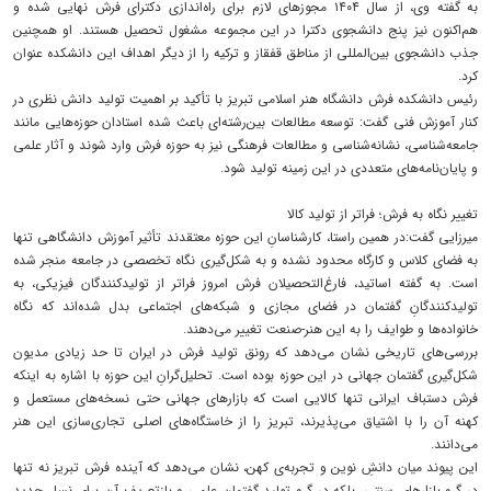
به گفته وی، از سال ۱۴۰۴ مجوزهای لازم برای راه‌اندازی دکترای فرش نهایی شده و
هم‌اکنون نیز پنج دانشجوی دکترا در این مجموعه مشغول تحصیل هستند. او همچنین
جذب دانشجوی بین‌المللی از مناطق قفقاز و ترکیه را از دیگر اهداف این دانشکده عنوان
کرد.
رئیس دانشکده فرش دانشگاه هنر اسلامی تبریز با تأکید بر اهمیت تولید دانش نظری در
کنار آموزش فنی گفت: توسعه مطالعات بین‌رشته‌ای باعث شده استادان حوزه‌هایی مانند
جامعه‌شناسی، نشانه‌شناسی و مطالعات فرهنگی نیز به حوزه فرش وارد شوند و آثار علمی
و پایان‌نامه‌های متعددی در این زمینه تولید شود.
تغییر نگاه به فرش؛ فراتر از تولید کالا
میرزایی گفت:در همین راستا، کارشناسانِ این حوزه معتقدند تأثیر آموزش دانشگاهی تنها
به فضای کلاس و کارگاه محدود نشده و به شکل‌گیری نگاه تخصصی در جامعه منجر شده
است. به گفته اساتید، فارغ‌التحصیلان فرش امروز فراتر از تولیدکنندگان فیزیکی، به
تولیدکنندگانِ گفتمان در فضای مجازی و شبکه‌های اجتماعی بدل شده‌اند که نگاه
خانواده‌ها و طوایف را به این هنر-صنعت تغییر می‌دهند.
بررسی‌های تاریخی نشان می‌دهد که رونق تولید فرش در ایران تا حد زیادی مدیون
شکل‌گیری گفتمان جهانی در این حوزه بوده است. تحلیل‌گرانِ این حوزه با اشاره به اینکه
فرش دستباف ایرانی تنها کالایی است که بازارهای جهانی حتی نسخه‌های مستعمل و
کهنه آن را با اشتیاق می‌پذیرند، تبریز را از خاستگاه‌های اصلی تجاری‌سازی این هنر
می‌دانند.
این پیوند میان دانشِ نوین و تجربه‌ی کهن، نشان می‌دهد که آینده فرش تبریز نه تنها
در گروِ بازارهای سنتی، بلکه در گروِ تولید گفتمان علمی و بازتعریف آن برای نسل جدید