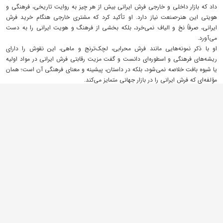
داد که بازار داخلی و خارجی فرش ایرانی بیش از هر چیز به روایت تاریخی، فرهنگی و
هویتی این هنر-صنعت نیاز دارد. او تأکید کرد که مشتری خارجی هنگام خرید فرش
ایرانی، صرفاً نخ و الیاف نمی‌خرد، بلکه بخشی از فرهنگ و هویت ایرانی را به دست
می‌آورد.
او با ذکر نمونه‌هایی مانند فرش محرابی، لچک‌ترنج و ماهی، این نقوش را دارای
ریشه‌های فرهنگی و اسطوره‌ای دانست و گفت مزیت رقابتی فرش ایرانی در مواد اولیه
یا شیوه بافت خلاصه نمی‌شود، بلکه در داستان، پیشینه و معنای فرهنگی آن است؛ همان
مؤلفه‌ای که فرش ایرانی را در بازار جهانی متمایز می‌کند.
وی در ادامه، بر این نکته تأکید کرد که دانشگاه و بازار در حوزه فرش، نه در برابر هم بلکه
در کنار هم معنا پیدا می‌کنند. به گفته وی، بازار به‌تنهایی نمی‌تواند برای کالای خود محتوا
و روایت تولید کند و این دانشگاه است که می‌تواند با پژوهش، مقاله، همایش،
نمایشگاه و آموزش، به فرش ارزش افزوده فرهنگی و علمی بدهد.
وی با اشاره به تجربه تعامل با بازاریان و برگزاری رویدادهای تخصصی فرش در تبریز،
گفت: این ارتباط دو سویه در سال‌های اخیر موجب افزایش آگاهی بازار، تنوع طرح‌ها و
گسترش شناخت عمومی از مکتب فرش تبریز شده است. او افزود که دانشگاه قصد رقابت
با استادکاران و بافندگان را ندارد، بلکه مأموریتش آموزش، تحلیل و پشتیبانی علمی از
این هنر-صنعت است.
وی همچنین با ورود به بحث اقتصاد فرش، تأکید کرد که فروش و صادرات فرش با دانش
۵۰ سال پیش امکان‌پذیر نیست و امروز این حوزه به شناخت دقیق تحریم‌ها، مقررات
بین‌المللی، پیمان‌سپاری ارزی و سازوکارهای جدید تجارت نیاز دارد. به همین دلیل،
همکاری دانشگاه و بازار برای آینده فرش تبریز ضرورتی انکارناپذیر است.