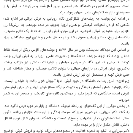
است. مسیری که اکنون در دانشگاه هنر اسلامی تبریز آغاز شده و می‌کوشد تا فرش را از
حجره‌های بازار به تالارهای علمی جهان پیوند بزند.
در ادامه این روایت، به ریشه‌های شکل‌گیری نگاه اروپایی به فرش ایرانی نیز اشاره شد؛
نگاهی که از دل تحولات فرهنگی و هنری اروپا، به‌ویژه در سده نوزدهم، به ارزش‌گذاری
تازه‌ای برای هنرهای شرقی انجامید. در این میان، فرش ایرانی نه فقط یک کالای مصرفی،
بلکه حامل روح، معنا و زیبایی معرفی شد و در محافل علمی و هنری اروپا جایگاهی ویژه
یافت.
بر اساس این دیدگاه، نمایشگاه وین در سال ۱۸۷۳ و نوشته‌های آلوُس ریگل از جمله نقاط
عطفی بودند که توجه موزه‌ها، دانشگاه‌ها و نشریات علمی اروپا را به فرش ایرانی جلب
کردند؛ تا جایی که این نگاه در طراحی مبلمان و تولیدات صنعتی نیز بازتاب یافت.
به‌تدریج، فرش ایرانی در بازارهای جهانی با عنوان کالایی فرهنگی و ممتاز شناخته شد و
حتی فرش کهنه و مستعمل آن نیز ارزش تجاری یافت.
وی افزود: امروز رسالت دانشگاه در حوزه فرش، تنها آموزش فنون بافت یا طراحی نیست،
بلکه بازتولید همان گفتمان فرهنگی و تثبیت جایگاه ممتاز فرش ایرانی در میان فرش‌های
شرقی است؛ جایگاهی که تبریز یکی از مهم‌ترین کانون‌های تاریخی و معاصر آن به شمار
می‌رود.
در بخش دیگری از این گفت‌وگو، بر رابطه نزدیک دانشگاه و بازار در حوزه فرش تأکید شد.
به گفته دکتر میرزایی، در دنیای امروز که سرعت زندگی و ارتباطات افزایش یافته، الگوی
سنتی استاد-شاگردی دیگر به‌تنهایی پاسخ‌گو نیست و دانشگاه به‌عنوان شکل نوین انتقال
دانش، نقش مکمل بازار را بر عهده دارد.
دکتر میرزایی با اشاره به تجربه فعالیت در مجموعه‌های بزرگ تولید و فروش فرش، توضیح