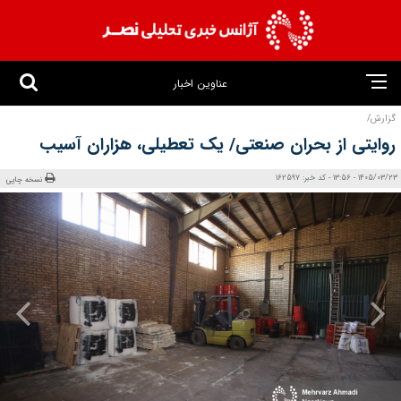
عناوین اخبار
گزارش/
روایتی از بحران صنعتی/ یک تعطیلی، هزاران آسیب
1405/03/23 - 13:56 - کد خبر: 162597
نسخه چاپی