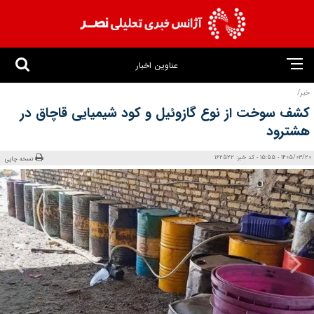
عناوین اخبار
خبر/
کشف سوخت از نوع گازوئیل و کود شیمیایی قاچاق در
هشترود
1405/03/20 - 15:55 - کد خبر: 162522
نسخه چاپی