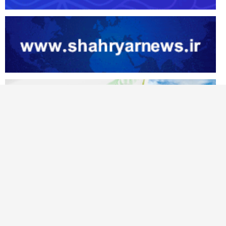
آژانس خبری تحلیلی نصر
نصر نیوز اولین پایگاه خبری در شمالغرب کشور است که حوزه های متنوع خبر و
گزارشات رسانه ی را پوشش می دهد، این وبسایت برای تولید و انتشار مطالب و
نظرات، تابع قوانین جمهوری اسلامی ایران میباشد. همچنین هرگونه بازنشر مطالب و
اخبار آن با ذکر "نصرنیوز" بعنوان منبع بلامانع میباشد.
درباره ما