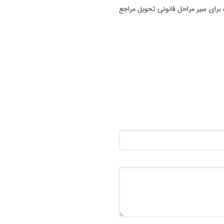
تشکیل پرونده برای سیر مراحل قانونی تحویل مراجع
15:10
دیدار رئیس‌جمهوری با رهبر م
انقلاب درباره مسائل اقتصادی 
نظامی
14:00
رهنمودهای غذایی کودکان و
نوجوانان تدوین شد
13:53
داستان عجیب جدایی ربیعی از
تراکتور؛ سرمربی بَد بود یا تصم
مدیران باشگاه؟