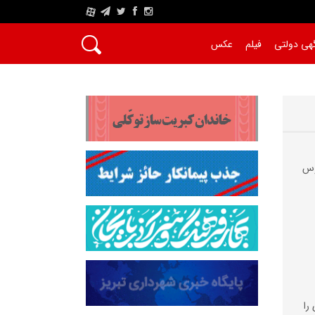
A
هی دولتی
فیلم
عکس
وس
را