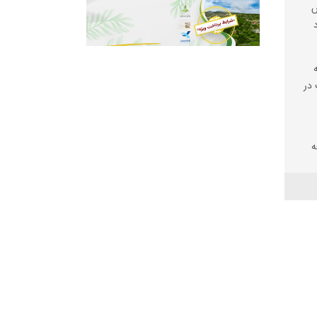
ش
در
ه
شد
ری