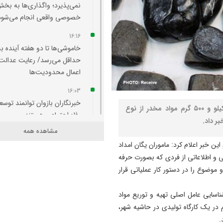
نمی‌پذیرد؛ واگذاری‌ها به بخ
خصوصی واقعی انجام می‌شود
16:16
خاموشی‌ها تا دو هفته آینده به
حداقل می‌رسد/ رعایت عدالت 
اعمال محدودیت‌ها
16:03
خبرنگاران بازوان توانمند توسع
نصر: فرمانده انتظامی شهرستان مراغه از کشف یک کیلو و ۵۰۰ گرم مواد مخدر از نوع
رفاه اجتماعی هستند
مشاهده همه
15:53
ن خبر اعلام کرد: ماموران یگان امداد
مرد سال والیبال آسیا انتخاب 
ی و اطلاعاتی از فردی که بصورت حرفه
15:36
موضوع را در دستور کار عملیاتی قرار
من استاندار همه هستم/ پیگی
جدی استقلال شرکت مس
ناسایی عامل اصلی تهیه و توریع مواد
آذربایجان/ ماشین‌سازی تبریز،
در یک کارگاه تولیدی در حاشیه شهر،
کارخانه کارخانه‌ساز است