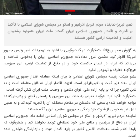
نصر: تبریز-نماینده مردم تبریز، آذرشهر و اسکو در مجلس شورای اسلامی با تأکید
بر قدرت و اقتدار جمهوری اسلامی ایران گفت: ملت ایران همواره پشتیبان
امنیت و تمامیت ارضی کشور هستند.
به گزارش نصر، روح‌الله متفکرآزاد، در گفت‌وگویی با اشاره به تهدیدات اخیر رئیس جمهور
آمریکا اظهار کرد: دشمن امروز معادلات جمهوری اسلامی ایران را به‌خوبی شناخته و
می‌داند که ایران در اعمال حاکمیت خود و در دفاع از تمامیت ارضی این سرزمین
هیچ‌گونه تعارف و تردیدی ندارد.
عضو هیئت رئیسه مجلس شورای اسلامی با بیان اینکه معادله اقتدار جمهوری اسلامی
ایران معادله‌ای ثابت و تغییرناپذیر است، افزود: اقتدار ایران نه قابل معامله است و نه
قابل تغییر؛ چرا که بر پایه اراده ملی، توان دفاعی و وحدت ملت ایران شکل گرفته است.
متفکرآزاد تأکید کرد: هرگونه تعرض به خاک این سرزمین با پاسخی قاطع و پشیمان‌کننده
مواجه خواهد شد؛ پاسخی که دشمنان در مقاطع مختلف آن را تجربه کرده‌اند و به همین
دلیل نیز به خوبی از قدرت بازدارندگی جمهوری اسلامی ایران آگاه هستند.
نماینده مردم تبریز، آذرشهر و اسکو در مجلس شورای اسلامی ادامه داد: جمهوری اسلامی
ایران در دفاع از سرزمین و منافع ملی خود لحظه‌ای تردید نخواهد کرد و همان‌گونه که
بارها اعلام شده، معادلات نظامی کشور بر پایه اقتدار، عزت و بازدارندگی طراحی شده
است.