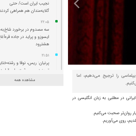
نجیب ایران است/ حتی
گلایه‌مندان هم همراهی کردند
22:05
سه مصدوم در برخورد شاخ‌به‌
ایسوزو و پراید در جاده قره‌آغا
هشترود
21:51
پرنیان: ریس، نوقا و رشته‌ختای
تبریز در مسیر ثبت ملی قرار دا
لماسی را ترجیح می‌دهیم، اما
مشاهده همه
21:36
کنیم.
ارزیابی مدیران بر مبنای مدیر
آب، برق، گاز و بنزین انجام
ایرانی در مطلبی به زبان انگلیسی در
می‌شود/برای سناریوهای مخت
آب و انرژی برنامه ‌ریزی شود
ار روان‌تر صحبت می‌کنیم.
لدیم، روی می‌آوریم.
21:25
به مناسبت سالروز صدور فرمان