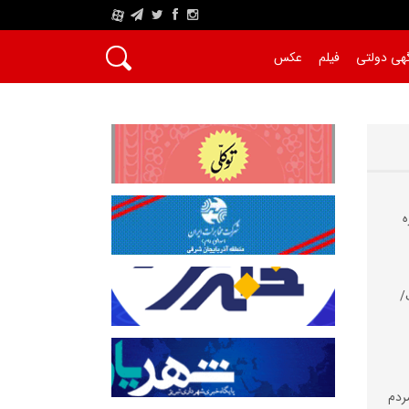
A
هی دولتی
فیلم
عکس
ه
/
مردم