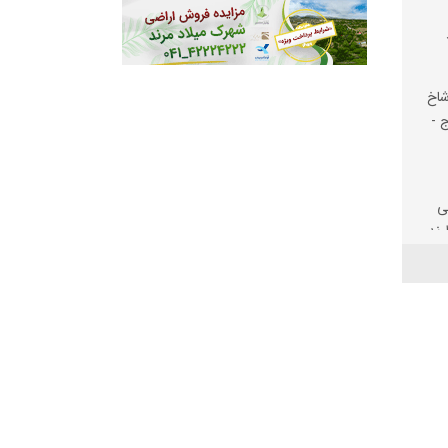
شاخ
ج -
ی
رند
یت
لف