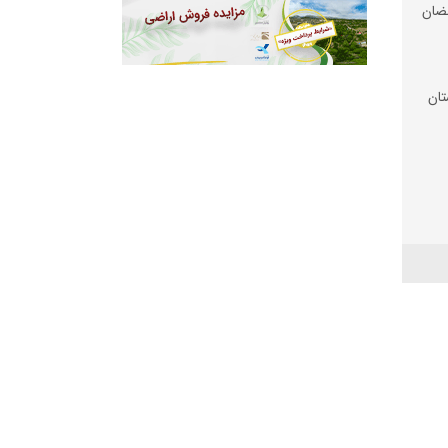
ضان
تان
 شد
 زیر
رم