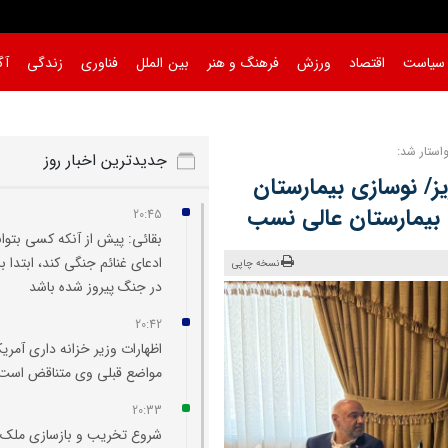
سیاست
اقتصاد
ورزش
فرهنگ و هنر
بین الملل
فناوری
زندگی
آگ
واستار شد:
جدیدترین اخبار روز
ریز/ نوسازی بیمارستان
20:45
بقائی: پیش از آنکه کسی بتوان
ادعای غنائم جنگی کند، ابتدا با
نسخه چاپی
در جنگ پیروز شده باشد
20:42
اظهارات وزیر خزانه‌ داری آمریکا
مواضع قبلی وی متناقض است
20:33
شروع تخریب و بازسازی ملک