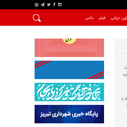
A
هی دولتی
فیلم
عکس
د
ید
 با