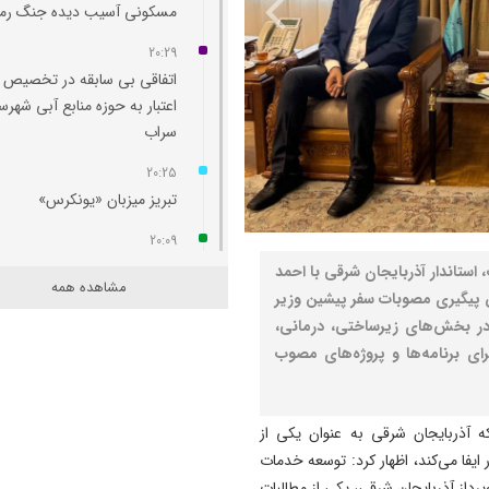
مسکونی آسیب‌ دیده جنگ رم
20:29
اتفاقی بی سابقه در تخصیص
اعتبار به حوزه منابع آبی شهرس
سراب
20:25
تبریز میزبان «یونکرس»
20:09
آتش سوزی در رضوانشهر مهار
 استاندار آذربایجان شرقی با احمد
مشاهده همه
من پیگیری مصوبات سفر پیشین وزیر
19:41
 در بخش‌‌های زیرساختی، درمانی،
آتش‌ سوزی دستگاه خنک‌ کننده
ای برنامه‌ها و پروژه‌‌های مصوب
پل عالی‌ نسب تبریز
19:27
دروغ بستن به رهبری قطعاً ج
ه آذربایجان شرقی به عنوان یکی از
بسیار بزرگی است
یفا می‌کند، اظهار کرد: توسعه خدمات
سب با جمعیت ۲ میلیون و ۳۰۰ هزار بیمه‌‌پرداز آذربایجان شرقی، یکی از مطالبات