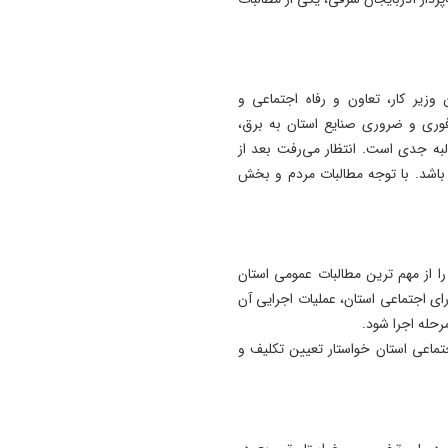
19:24
توافقنامه مکه پذیرای مشارکت
کشورهای دوست است
15:04
وزیر کار، تعاون و رفاه اجتماعی و
خبرنگاران دیده‌ بان منافع عمو
ز فوری و ضروری صنایع استان به برق،
شرکای مسیر توسعه هستند
البه جدی است. انتظار می‌رفت بعد از
باشد. با توجه مطالبات مردم و بخش
، نوسازی بیمارستان ۲۹ بهمن تبریز را از مهم‌ ترین مطالبات عمومی استان
ی اجتماعی استان، عملیات اجرایی آن
حله اجرا شود.
جتماعی استان خواستار تعیین تکلیف و