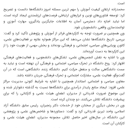
است.
محمدزاده ارتقای کیفیت آموزش را مهم‌ ترین مسئله امروز دانشگاه‌ها دانست و تصریح
کرد: توسعه فناوری‌های نوین و ابزارهای ارتباطی فرصت‌های ارزشمندی ایجاد کرده است،
اما نباید اجازه داد دسترسی آسان به اطلاعات جایگزین یادگیری، مهارت ‌آموزی و
توانمندسازی واقعی دانشجویان شود.
وی همچنین بر ضرورت توجه به کارکردهای فراتر از آموزش و پژوهش تأکید کرد و گفت:
بررسی تاریخ دانشگاه‌ها نشان می‌دهد که این مراکز همواره علاوه بر فعالیت‌های علمی،
کانون پویایی‌های سیاسی، اجتماعی و فرهنگی بوده‌اند و بخش مهمی از هویت خود را از
این کارکردها به دست آورده‌اند.
وی با اشاره به نقش انجمن‌های علمی، تشکل‌های دانشجویی و فعالیت‌های فرهنگی
اظهار کرد: روح دانشگاه در تحرک سیاسی، اجتماعی و فرهنگی آن نهفته است و نباید به
سمت دانشگاهی ساکت و منفعل حرکت کنیم. دانشگاه زنده، دانشگاهی است که در آن
گفت‌وگو، فعالیت علمی، مشارکت اجتماعی و تحرک فرهنگی جریان داشته باشد.
معاون سیاسی و اجتماعی استاندار همچنین با اشاره به شرایط کنونی مدیریت مراکز
علمی افزود: ایجاد منابع پایدار درآمدی برای دانشگاه‌ها نسبت به گذشته دشوارتر شده و
این موضوع ضرورت قدردانی از مدیران، اعضای هیئت علمی و کارکنانی را که برای
پیشرفت دانشگاه تلاش می‌کنند، دو چندان کرده است.
وی در بخش دیگری از سخنان خود از خدمات دکتر رنجبران، رئیس سابق دانشگاه آزاد
اسلامی واحد تبریز، قدردانی کرد و گفت: دستاوردها و شاخص‌های علمی و پژوهشی
این دانشگاه در سال‌های اخیر حاصل تلاش مجموعه مدیران، اعضای هیئت علمی و
کارکنان آن است.