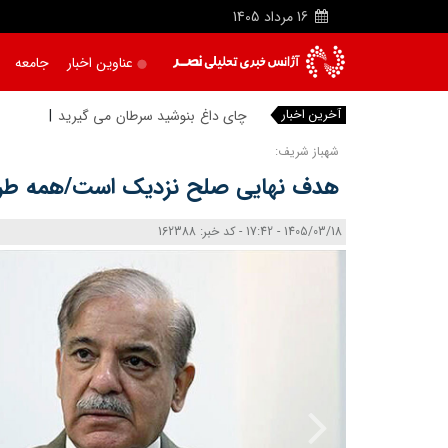
16
مرداد
1405
عناوین اخبار
جامعه
آخرین اخبار
چای داغ بنوشید سرطان می‌ گیرید
شهباز شریف:
هدف نهایی صلح نزدیک است/همه طرف‌
1405/03/18 - 17:42 - کد خبر: 162388