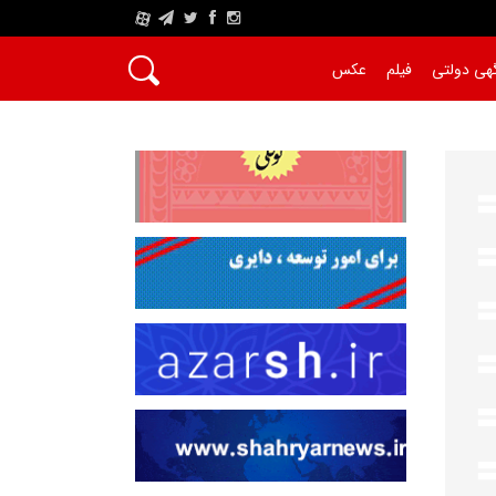
A
هی دولتی
فیلم
عکس