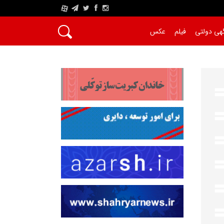
A
هی دولتی
فیلم
عکس