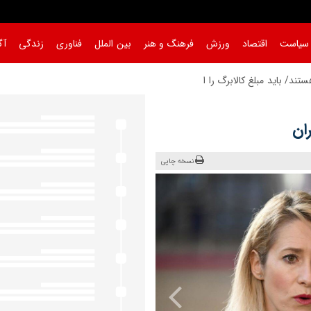
سیاست
اقتصاد
ورزش
فرهنگ و هنر
بین الملل
فناوری
زندگی
آگ
ند/ باید مبلغ کالابرگ را افزایش دهی
|
ان
نسخه چاپی