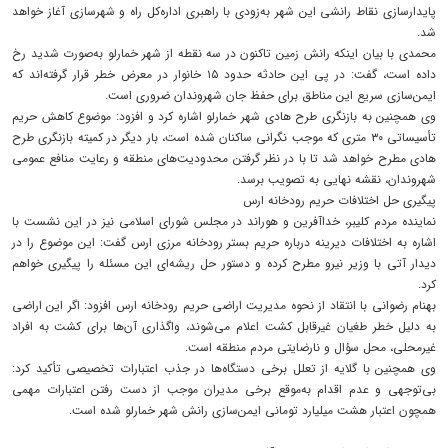
پایدارسازی نقاط رانشی این شهر به‌زودی با راهبری اداره‌کل راه و شهرسازی آغاز خواهد
شد.
محمدی با بیان اینکه رانش زمین تاکنون در سه نقطه از شهر خمارلو به‌صورت شدید رخ
داده است، گفت: در پی این حادثه حدود ۱۵ خانوار در معرض خطر قرار گرفته‌اند که
ایمن‌سازی سریع این مناطق برای حفظ جان شهروندان ضروری است.
وی همچنین به بازنگری طرح هادی شهر خمارلو اشاره کرد و افزود: موضوع کاهش حریم
تأسیساتی ۳۰ متری که موجب نگرانی ساکنان شده است، بار دیگر در کمیته بازنگری طرح
هادی مطرح خواهد شد تا با در نظر گرفتن محدودیت‌های منطقه و رعایت منافع عمومی
شهروندان، نقشه نهایی به تصویب برسد.
پیگیری حل اختلافات حریم رودخانه ارس
نماینده مردم کلیبر، خداآفرین و هوراند در مجلس شورای اسلامی نیز در این نشست با
اشاره به اختلافات دیرینه درباره حریم بستر رودخانه مرزی ارس گفت: این موضوع را در
دیدار آتی با وزیر نیرو مطرح کرده و دستور حل ریشه‌ای این مسئله را پیگیری خواهم
کرد.
بهنام رضوانی با انتقاد از نحوه مدیریت اراضی حریم رودخانه ارس افزود: اگر این اراضی
به دلیل خطر طغیان غیرقابل کشت اعلام می‌شوند، واگذاری آن‌ها برای کشت به افراد
غیرمحلی، محل سؤال و نارضایتی مردم منطقه است.
وی همچنین با گلایه از تعلل برخی دستگاه‌ها در جذب اعتبارات تخصیصی تأکید کرد:
بی‌توجهی و عدم اقدام به‌موقع برخی مدیران موجب از دست رفتن اعتبارات مهمی
همچون اعتبار هشت میلیارد تومانی ایمن‌سازی رانش شهر خمارلو شده است.