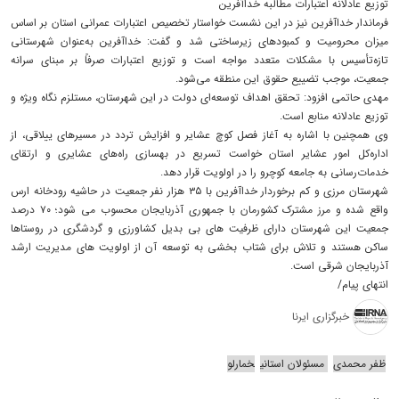
توزیع عادلانه اعتبارات مطالبه خداآفرین
فرماندار خداآفرین نیز در این نشست خواستار تخصیص اعتبارات عمرانی استان بر اساس
میزان محرومیت و کمبودهای زیرساختی شد و گفت: خداآفرین به‌عنوان شهرستانی
تازه‌تأسیس با مشکلات متعدد مواجه است و توزیع اعتبارات صرفاً بر مبنای سرانه
جمعیت، موجب تضییع حقوق این منطقه می‌شود.
مهدی حاتمی افزود: تحقق اهداف توسعه‌ای دولت در این شهرستان، مستلزم نگاه ویژه و
توزیع عادلانه منابع است.
وی همچنین با اشاره به آغاز فصل کوچ عشایر و افزایش تردد در مسیرهای ییلاقی، از
اداره‌کل امور عشایر استان خواست تسریع در بهسازی راه‌های عشایری و ارتقای
خدمات‌رسانی به جامعه کوچرو را در اولویت قرار دهد.
شهرستان مرزی و کم برخوردار خداآفرین با ۳۵ هزار نفر جمعیت در حاشیه رودخانه ارس
واقع شده و مرز مشترک کشورمان با جمهوری آذربایجان محسوب می شود؛ ۷۰ درصد
جمعیت این شهرستان دارای ظرفیت های بی بدیل کشاورزی و گردشگری در روستاها
ساکن هستند و تلاش برای شتاب بخشی به توسعه آن از اولویت های مدیریت ارشد
آذربایجان شرقی است.
انتهای پیام/
خبرگزاری ایرنا
ظفر محمدی
مسئولان استانی
خمارلو