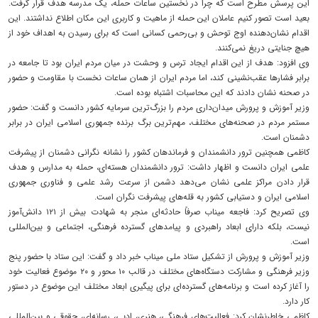
این پرسش مطرح است که چرا در نخستین ساعات حمله، یک مدرسه هدف قرار گرفت.
بعید است تصور کنیم عاملان این حمله از ماهیت و کاربری این مکان اطلاع نداشتند. این
اقدام نشان‌دهنده اوج توحش و بی‌رحمی کسانی است که برای رسیدن به اهداف خود از
هیچ جنایتی دریغ نمی‌کنند.
وی افزود: هدف از این اقدام ایجاد ترس و وحشت در میان مردم ایران بود تا جامعه در
برابر فشارها عقب‌نشینی کند، اما مردم ایران از همان ساعات نخست با مقاومت و حضور
در صحنه نشان دادند که این محاسبات اشتباه بوده است.
وزیر آموزش و پرورش میدان‌داری مردم را بزرگ‌ترین سرمایه کشور دانست و گفت: حضور
مستمر مردم در صحنه‌های مختلف، مهم‌ترین برگ برنده جمهوری اسلامی ایران در برابر
دشمنان است.
کاظمی همچنین ترور دانشمندان و فرماندهان کشور را نشانه نگرانی دشمنان از پیشرفت
علمی ایران دانست و اظهار داشت: ترور دانشمندان هسته‌ای، حمله به مدارس و هدف
قرار دادن مراکز علمی نشان می‌دهد دشمن از سرعت رشد علمی و فناوری جمهوری
اسلامی ایران و دستیابی کشور به قله‌های پیشرفت نگران است.
وی تصریح کرد: فاجعه میناب صرفاً حادثه‌ای منجر به شهادت بیش از ۱۲۱ دانش‌آموز
نیست، بلکه دارای ابعاد راهبردی و پیامدهای گسترده فرهنگی، اجتماعی و بین‌المللی
است.
وزیر آموزش و پرورش از تشکیل ستاد ملی میناب خبر داد و گفت: این ستاد با حضور پنج
وزیر فرهنگی و مشارکت دستگاه‌های مختلف در قالب ۱۰ محور و ۲۰ موضوع فعالیت خود
را آغاز کرده است و برنامه‌های گسترده‌ای برای پیگیری ابعاد مختلف این موضوع در دستور
کار دارد.
کاظمی خاطرنشان کرد: فعالیت‌های فرهنگی، هنری، ادبی، رسانه‌ای، حقوقی و بین‌المللی