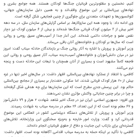
کنیم، نخستین و مظلوم‌ترین قربانیان جنگ‌ها کودکان هستند. همه جوامع بشری و
نهادهای بین‌المللی بر این موضوع واقف‌اند و به همین دلیل سازمان‌های جهانی،
کنوانسیون‌ها و تعهدات متعددی برای جلوگیری از چنین فجایعی شکل گرفته است.
وی ادامه داد: با وجود همه این سازوکارها، بر اساس گزارش‌های سازمان ملل، در سه دهه
اخیر بیش از 2 میلیون کودک قربانی جنگ‌ها شده‌اند و بیش از 6 میلیون کودک نیز دچار
نقص عضو و جراحات دائمی شده‌اند. این آمار جدا از آسیب‌های عمیق روحی و روانی
است که سال‌ها بر کودکان و خانواده‌های آنان باقی می‌ماند.
وزیر آموزش و پرورش با اشاره به آثار روانی جنگ بر بازماندگان حادثه میناب گفت: امروز
نیز در میان دانش‌آموزان و خانواده‌های آسیب‌دیده میناب، آثار عمیق روحی و روانی این
فاجعه کاملاً مشهود است و بسیاری از آنان همچنان با تبعات این حادثه دست و پنجه
نرم می‌کنند.
کاظمی با انتقاد از عملکرد نهادهای بین‌المللی اظهار داشت: در سال‌های اخیر تنها در غزه
بیش از ۲۰ هزار کودک قربانی شدند، اما سکوتی خفت‌بار بر بسیاری از مجامع بین‌المللی
حاکم بود. این پرسش جدی مطرح است که این سازمان‌ها برای چه هدفی شکل گرفته‌اند
و چرا در برابر چنین جنایاتی واکنش مؤثری نشان نمی‌دهند.
وی افزود: جمهوری اسلامی ایران نیز در جنگ اخیر شاهد شهادت ۲ هزار و ۷۹ دانش‌آموز
و ۶۷ معلم بوده است که از این تعداد، ۲۶ معلم در مدرسه میناب به شهادت رسیدند.
وزیر آموزش و پرورش از تلاش‌های دستگاه دیپلماسی کشور در انعکاس این موضوع
قدردانی کرد و گفت: وزارت امور خارجه و به‌ویژه سخنگوی این وزارتخانه، تلاش‌های
گسترده‌ای برای بازتاب این جنایت و دفاع از حقوق قربانیان انجام داده‌اند.
کاظمی با تأکید بر اینکه حمله به مدرسه میناب اقدامی آگاهانه بوده است، اظهار داشت: