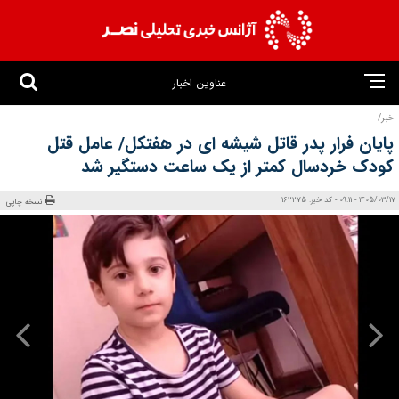
عناوین اخبار
خبر/
پایان فرار پدر قاتل شیشه ای در هفتکل/ عامل قتل
کودک خردسال کمتر از یک ساعت دستگیر شد
1405/03/17 - 09:11 - کد خبر: 162275
نسخه چاپی