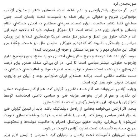
صورت‌بندی کرد.
دوم، اگر موضوع، راستی‌آزمایی و عدم اشاعه است، نخستین انتظار از مدیرکل آژانس،
موضع‌گیری صریح و حقوقی در برابر حمله به تأسیسات تحت پادمان است. چنین
حمله‌ای فقط نقض حاکمیت ایران نیست؛ ضربه‌ای مستقیم به ایمنی هسته‌ای، نظام
پادمانی و اعتبار رژیم عدم اشاعه است. آیا مدیرکل جسارت دارد که بالاخره علیه این
اقدام خلاف حقوق بین الملل و منشور ملل متحد آمریکا موضعگیری کند؟ با این رویکرد
سیاسی و وابستگی، نامبرده که کاندیدای دبیرکلی سازمان ملل نیز هست، چگونه می
تواند این سازمان مهم را به صورت مستقل و حرفه ای مدیریت کند؟!
سوم، تکرار عدد «۶۰ درصد» و طرح سناریوهای احتمالی درباره سلاح، بدون توضیح دقیق
چارچوب حقوقی، بیشتر سیاسی است تا فنی. در ان.پی.تی سقف عددی برای درصد
غنی‌سازی مقرر نشده است؛ معیار حقوقی، عدم انحراف مواد و فعالیت‌های هسته‌ای به
سمت مقاصد نظامی است. برنامه هسته‌ای ایران صلح‌آمیز بوده و ایران در چارچوب
تعهدات قانونی خود عمل کرده است.
چهارم، آژانس نمی‌تواند هم آثار حمله نظامی را گزارش کند، هم از کنار مسئولیت عاملان
آن بگذرد، و هم از ایران بخواهد هزینه فنی و سیاسی ناامنی ایجادشده توسط
متجاوزان را بپردازد. این نه راستی‌آزمایی است، نه اعتمادسازی.
پنجم، اگر آژانس می‌خواهد بخشی از راه‌حل دیپلماتیک باشد، باید از تبدیل گزارش فنی
به ابزار فشار سیاسی پرهیز کند. پادمان با اقدام نظامی، تهدید و قطعنامه‌سازی تقویت
نمی‌شود؛ با بی‌طرفی، رعایت حقوق بین‌الملل، احترام به حاکمیت دولت‌ها و محکومیت
صریح حمله به تأسیسات تحت نظارت آژانس تقویت می‌شود.
ششم، نمی‌توان تأسیسات تحت پادمان را بمباران کرد، دسترسی و ایمنی لازم برای