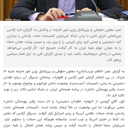
نصر: معاون حقوقی و بین‌الملل وزیر امور خارجه در واکنش به گزارش تازه آژانس
بین‌المللی انرژی اتمی با بیان اینکه نمی‌توان تاسیسات تحت پادمان را بمباران
کرد، دسترسی و ایمنی لازم برای بازرسی را از بین برد، و سپس پیامد همان حمله
را به عنوان ابهام علیه ایران به کار گرفت، تصریح کرد: اگر آژانس می‌خواهد
بخشی از راه‌حل دیپلماتیک باشد، باید از تبدیل گزارش فنی به ابزار فشار سیاسی
پرهیز کند.
به گزارش نصر، «کاظم غریب‌آبادی» معاون حقوقی و بین‌الملل وزیر امور خارجه شنبه ۱۶
خرداد، در پی انتشار گزارش اخیر آژانس و اظهارات رسانه‌ای مدیرکل آن درباره فقدان
دسترسی به برخی تاسیسات آسیب‌دیده، وضعیت ذخایر اورانیوم و موضوع موسوم به «از
دست رفتن پیوستگی دانش» در برنامه هسته‌ای ایران، در شبکه ایکس نکات زیر را مورد
تاکید قرار داد:
اول، آقای گروسی از «ابهام»، «فقدان دسترسی» و «از دست رفتن پیوستگی دانش»
سخن می‌گوید؛ اما این وضعیت در خلأ ایجاد نشده است. تأسیسات هسته‌ای تحت
پادمان، هدف حملات نظامی آمریکا و رژیم اسرائیل قرار گرفتند. مدیرکل آژانس که نشان
داد کاملا در اختیار آمریکا و غرب است، متاسفانه هیچگاه این حملات را محکوم نکرد.
نمی‌توان منشأ اختلال را نادیده گرفت و سپس پیامد همان اختلال را علیه ایران