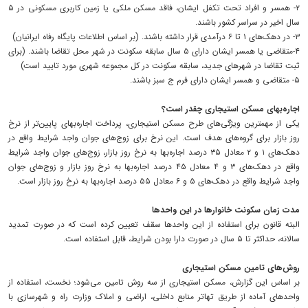
۲- همسر و افراد تحت تکفل ایشان، فاقد مسکن ملکی یا زمین کاربری مسکونی در ۵
سال اخیر در سراسر کشور باشند.
۳- در دهک‌های ۱ تا ۶ درآمدی قرار داشته باشند. (بر اساس اطلاعات پایگاه رفاه ایرانیان)
۴-متقاضی یا همسر ایشان دارای ۵ سال سابقه سکونت در شهر محل تقاضا باشند. (برای
ثبت تقاضا در شهر‌های جدید، سابقه سکونت در کل مجموعه شهری مورد تایید است)
۵- متقاضی و همسر ایشان دارای فرم ج سبز باشند.
اجاره‌بهای مسکن استیجاری چقدر است؟
یکی از مهمترین ویژگی‌های طرح مسکن استیجاری، پرداخت اجاره‌بهای پایین‌تر از نرخ
روز بازار برای گروه‌های هدف است. این نرخ برای زوج‌های جوان واجد شرایط واقع در
دهک‌های ۱ و ۲ معادل ۳۵ درصد اجاره‌بها به نرخ روز بازار، زوج‌های جوان واجد شرایط
واقع در دهک‌های ۳ و ۴ معادل ۴۵ درصد اجاره‌بها به نرخ روز بازار و زوج‌های جوان
واجد شرایط واقع در دهک‌های ۵ و ۶ معادل ۵۵ درصد اجاره‌بها به نرخ روز بازار است.
مدت زمان سکونت خانوار‌ها در این واحد‌ها
البته قانون برای استفاده از این واحد‌ها سقف تعیین کرده است که در صورت تمدید
سالانه، حداکثر تا ۵ سال در صورت دارا بودن شرایط، قابل استفاده است.
روش‌های تامین مسکن استیجاری
بر اساس این گزارش، مسکن استیجاری از سه روش تامین می‌شود؛ نخست، استفاده از
واحد‌های آماده از طریق تهاتر منابع داخلی، اراضی و املاک وزارت راه و شهرسازی با