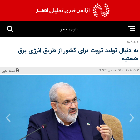
عناوین اخبار
وزیر نیرو:
به دنبال تولید ثروت برای کشور از طریق انرژی برق
هستیم
1405/03/13 - 15:01 - کد خبر: 162144
نسخه چاپی