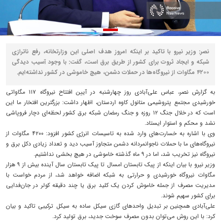
نصر: وزیر نیرو با تاکید بر اینکه امروز هدف اصلی این وزارتخانه، رفع ناترازی
شبکه و ایجاد ثروت برای کشور از طریق برق است، گفت: با وجود آسیب دیدگی
۴۲۰۰ مگاوات از نیروگاه‌ها در حملات دشمن، هیچ خاموشی در کشور نداشته‌ایم.
به گزارش نصر، عباس علی‌آبادی روز چهارشنبه در آیین افتتاح نیروگاه ۱۱۷ مگاواتی
خورشیدی مجتمع پتروشیمی متانول کاوه اردستان، اظهار داشت: بزرگترین افتخار ما این
است که در خلال جنگ ۱۲ روزه و جنگ رمضان شبکه برق کشور لحظه‌ای دچار فروپاشی
نشد و محکم و استوار ایستاد.
وی با اشاره به خسارت‌های وارد شده به تاسیسات انرژی کشور افزود: ۴۲۰۰ مگاوات از
نیروگاه‌های ما با حملات ناجوانمردانه دشمن متجاوز آسیب دید و تعداد زیادی دکل برق و
نیروگاه نیز تخریب شد، اما در ۹ ماه گذشته خاموشی در هیچ بخشی نداشتیم.
وزیر نیرو با بیان اینکه از پیک تابستان امسال تا پیک تابستان سال آینده بیش از ۹ هزار
مگاوات نیروگاه خورشیدی و حرارتی به شبکه اضافه خواهد شد، از مردم خواست با
مدیریت مصرف از جمله خاموش کردن یک کلید برق یا چند دقیقه کولر در جان‌فدایی
برای کشور سهیم شوند.
علی‌آبادی همچنین بر تبدیل واحدهای گازی سیکل ساده به سیکل ترکیبی تاکید و بیان
کرد: با این روش می‌توان بدون مصرف سوخت جدید، برق تولید کرد.