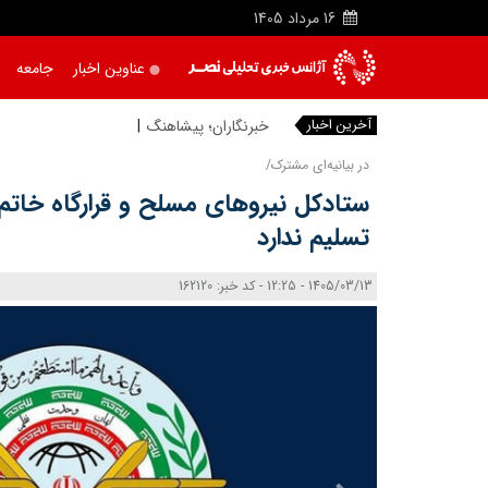
16
مرداد
1405
عناوین اخبار
جامعه
آخرین اخبار
خبرنگاران؛ پیشاهنگان حقیقت و
در بیانیه‌ای مشترک/
ستادکل نیروهای مسلح و قرارگاه خاتم
تسلیم ندارد
1405/03/13 - 12:25 - کد خبر: 162120