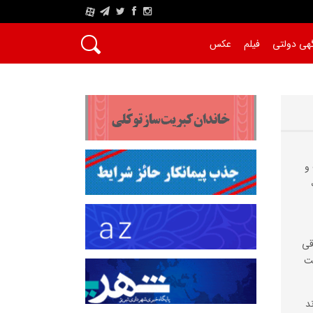
A
هی دولتی
فیلم
عکس
و
قی
ست
د