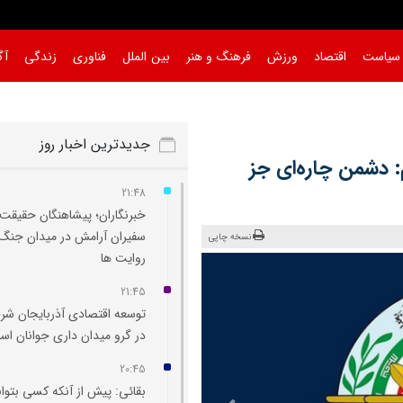
سیاست
اقتصاد
ورزش
فرهنگ و هنر
بین الملل
فناوری
زندگی
آگ
جدیدترین اخبار روز
: دشمن چاره‌ای جز
21:48
خبرنگاران؛ پیشاهنگان حقیقت 
سفیران آرامش در میدان جنگ
نسخه چاپی
روایت‌ ها
21:45
توسعه اقتصادی آذربایجان شر
در گرو میدان‌ داری جوانان ا
20:45
بقائی: پیش از آنکه کسی بتوان