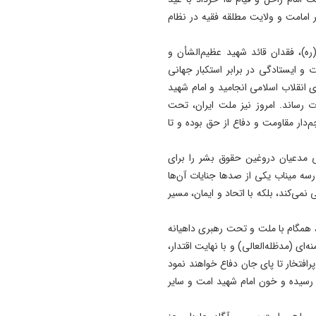
ر امامت و ولایت مطلقه فقیه در نظام
19:41
آتش‌ سوزی دستگاه خنک‌ کننده
ره)، فقدان قائد شهید عظیم‌الشأن و
پل عالی‌ نسب تبریز
 و ایستادگی در برابر استکبار جهانی
19:27
ه به پیروزی انقلاب اسلامی انجامید و امام شهید
دروغ بستن به رهبری قطعاً ج
 رساند. امروز نیز ملت ایران، تحت
بسیار بزرگی است
‌دار مقاومت و دفاع از حق بوده و تا
ی مدعیان دروغین حقوق بشر را برای
ظلوم و بی‌گناه مدرسه میناب یکی از صدها جنایات آن‌ها
 نمی‌کند، بلکه با اتحاد و ایمان، مسیر
، همگام با ملت و تحت رهبری داهیانه
ی (مدظله‌العالی) و با نهایت اقتدار،
پرافتخار تا پای جان دفاع خواهند نمود
رسیده و خون امام شهید امت و سایر