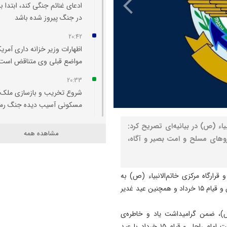
ادعای غنائم جنگی کند، ابتدا با
در جنگ پیروز شده باشد
20:42
اظهارات وزیر خزانه‌ داری آمریکا
مواضع قبلی وی متناقض است
20:33
شروع تخریب و بازسازی ملک
مسکونی آسیب‌ دیده جنگ رم
20:29
یاء (ص) در بیانیه‌ای تصریح کرد:
مشاهده همه
اتفاقی بی سابقه در تخصیص
یروهای مسلح و امت بصیر و آگاه،
اعتبار به حوزه منابع آبی شهرس
سراب
رارگاه مرکزی خاتم‌الانبیاء (ص) به
20:25
مناسبت فرارسیدن ایام رحلت بنیانگذار جمهوری اسلامی ایران و قیام ۱۵ خرداد و همچنین عید غدیر
تبریز میزبان «یونکرس»
20:09
(ص)، ضمن گرامیداشت یاد و خاطره‌ی
آتش سوزی در رضوانشهر مهار
امامینِ انقلاب اسلامی و شهدای والامقام، تقارن سالروز رحلت امام راحل و قیام ۱۵ خرداد با عید