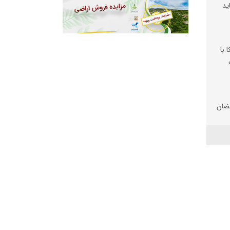
ید
 با
ضان
تان
 شد