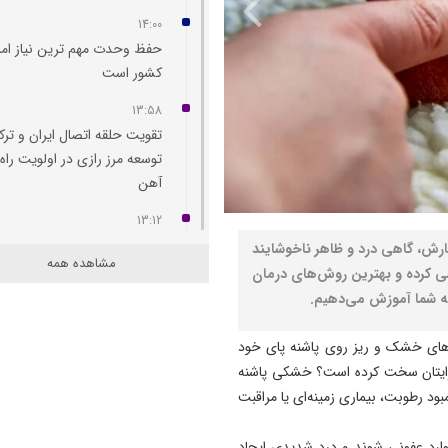
14:00
حفظ وحدت مهم‌ ترین نیاز امر
کشور است
13:58
تقویت حلقه اتصال ایران و ترک
توسعه مرز رازی در اولویت راه‌
آهن
13:12
بدون اصلاح سیاست‌ های کلان
رش، گاهی درد و ظاهر ناخوشایند
مشاهده همه
بانک مرکزی به تنهایی قادر به 
سی کرده و بهترین روش‌های درمان
تورم نیست
 به شما آموزش می‌دهیم.
12:44
ه‌های خشک و ریز روی پاشنه پای خود
توافق ایران و جمهوری آذربایج
ا برایتان سخت کرده است؟ خشکی پاشنه
برای گسترش همکاری‌ های و
ود رطوبت، بیماری زمینه‌ای یا مراقبت
و جوانان
12:11
وارد عفونی شوند و درد شدیدی ایجاد