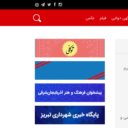
A
هی دولتی
فیلم
عکس
رم
می و