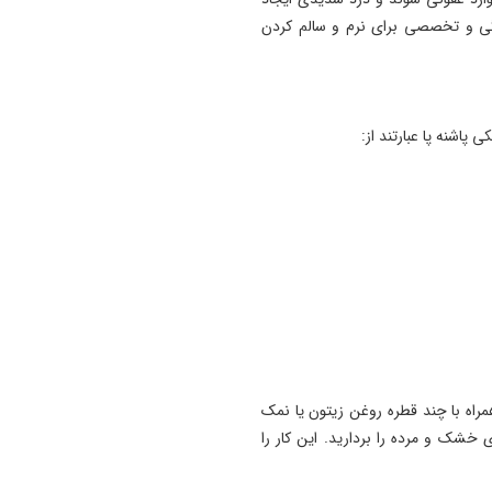
پاسخ تامین‌ اجتماعی به زمان
نگی و تخصصی برای نرم و سالم کردن
پرداخت مابه‌ التفاوت حقوق
بازنشستگان
11:51
 پاشنه پا عبارتند از:
هشدار درباره فروش حواله‌ ها
صوری خودروهای وارداتی
11:35
آتش‌ سوزی مراتع هامپوئیل مر
با تلاش نیروهای امدادی و اه
مهار شد
 ولرم (نه داغ) همراه با چند قطره روغن زیتون یا نمک
 خشک و مرده را بردارید. این کار را