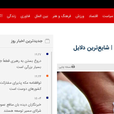
سیاست
اقتصاد
ورزش
فرهنگ و هنر
بین الملل
فناوری
زندگی
آگ
جدیدترین اخبار روز
 شایع‌ترین دلایل
19:27
دروغ بستن به رهبری قطعاً ج
بسیار بزرگی است
نسخه چاپی
19:24
توافقنامه مکه پذیرای مشارکت
کشورهای دوست است
15:04
خبرنگاران دیده‌ بان منافع عمو
شرکای مسیر توسعه هستند