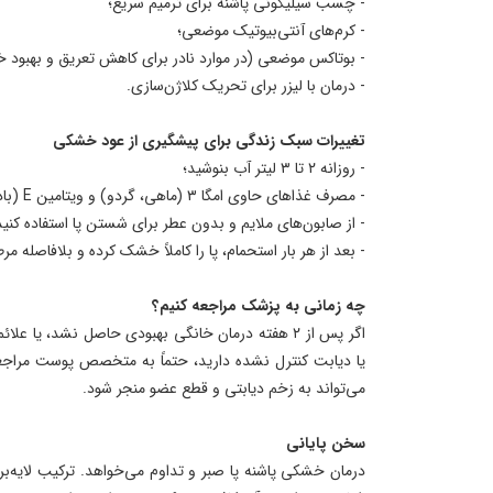
- چسب سیلیکونی پاشنه برای ترمیم سریع؛
- کرم‌های آنتی‌بیوتیک موضعی؛
- بوتاکس موضعی (در موارد نادر برای کاهش تعریق و بهبود
- درمان با لیزر برای تحریک کلاژن‌سازی.
تغییرات سبک زندگی برای پیشگیری از عود خشکی
- روزانه ۲ تا ۳ لیتر آب بنوشید؛
- مصرف غذاهای حاوی امگا ۳ (ماهی، گردو) و ویتامین E (بادام، آووکادو) را افزایش دهید؛
- از صابون‌های ملایم و بدون عطر برای شستن پا استفاده کنید
- بعد از هر بار استحمام، پا را کاملاً خشک کرده و بلافاصله مرط
چه زمانی به پزشک مراجعه کنیم؟
اگر پس از ۲ هفته درمان خانگی بهبودی حاصل نشد، یا 
یا دیابت کنترل نشده دارید، حتماً به متخصص پوست مراجعه
می‌تواند به زخم دیابتی و قطع عضو منجر شود.
سخن پایانی
درمان خشکی پاشنه پا صبر و تداوم می‌خواهد. ترکیب لایه‌ب