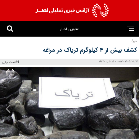
عناوین اخبار
خبر/
کشف بیش از ۴ کیلوگرم تریاک در مراغه
1405/03/13 - 10:53 - کد خبر: 162110
نسخه چاپی