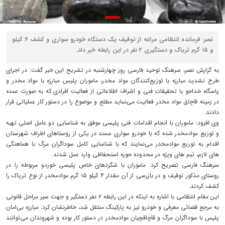
نصر: فرمانده انتظامی مراغه از توقیف یک دستگاه خودرو سواری و کشف ۴ کیلو
و ۱۵ گرم تریاک و دستگیری ۲ نفر در این رابطه خبر داد.
به گزارش نصر، سرهنگ توحید فارسی روز چهارشنبه در تشریح این خبر گفت: در اجرای
طرح تشدید مبارزه با توزیع‌کنندگان مواد مخدر، ماموران پلیس مبارزه با مواد مخدر و
پاسگاه خداجو با تحقیقات فنی و اشراف اطلاعاتی از فعالیت افرادی که به صورت عمده
در زمینه قاچاق مواد مخدر فعالیت می‌نماید مطلع و موضوع را در دستور کار عملیاتی قرار
دادند.
وی افزود: ماموران با انجام اقدامات فنی پلیسی موفق به شناسایی دو عامل اصلی تهیه
و توزیع موادمخدر شده که با خودرو سواری سمند در یکی از روستاهای اطراف شهرستان
اقدام به توزیع موادمخدر می‌نمایند که با شناسایی کامل سوداگران مرگ با هماهنگی‌
های لازم، تیم های ویژه در محدوده حوزه استحفاظی وارد عمل شدند.
سرهنگ فارسی تصریح کرد: ماموران با شگردهای خاص پلیسی خوردو مربوطه را در
روستای مذکور توقیف و در بازرسی از آن مقدار ۴ کیلو ۱۵ گرم موادمخدر از نوع تریاک را
کشف کردند.
این مقام انتظامی با اشاره به اینکه در این رابطه ۲ نفر دستگیر و جهت سیر مراحل قانونی
به مرجع قضائی معرفی و خودرو نیز به پارکینگ منتقل شد، خاطرنشان کرد: مبارزه بی‌امان
پلیس با سوداگران مرگ و قاچاقچیان موادمخدر در دستور کار بوده و شهروندان می‌توانند