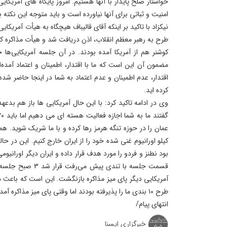
خواستار صلح پایدار با آنها هستیم. امروز پایگاه های آمری
امنیت و ثباتی برای آنها نیاورده است و باید متوجه این نکته ب
نیکزاد با تاکید بر اینکه آقای قالیباف هیچگاه به هیأت آمریکایی 
طرح به رهبر معظم انقلاب، اذن دریافت شد و هیأت مذاکره ک
کوشنر هم از آمریکا آمده بودند. در آن جلسه آمریکایی‌ها 
مضمون آن این است که ما با اقتدار، اطمینان و اعتماد آمده‌ا
اقتدار، عدم اطمینان و عدم اعتماد به شما در اینجا حاضر شد
کرده اید.
وی در ادامه تاکید کرد: با این حال آمریکایی ها باز هم بدعه
کیلو اورانیوم غنی شده خود را از ایران خارج کنیم. این در ح
بود نطنز و فردو را مورد هدف قرار داده و ایران دیگر اورانیوم
قسمت جلسه با تندی پی
آمریکایی دیگر پای میز مذاکره بازنگشت. این است که باعث می 
طرح ۱۰ بندی ما را پذیرفته بودند اما وقتی پای میز مذاکره آمدند حرف دیگری زدند.
انتهای پیام/
خبرگزاری ایسنا