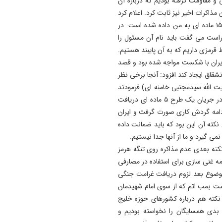
 و مقاومت گرفته بودیم که درباره آن
مذاکرات اخیر نیز ثابت کرد. اعلام کرد
با فرد بسیار مهم سیاسی و امنیتی مذاکره کردم و یک طرح ۱۵ ماده ای به من داده شده است. در
راست می گفت باید نام آن مسئول را
قرمزی داریم که به آن پایبند هستیم.
 ایران با شکست مواجه شده بود و قصد
شقاق ایجاد کند افزود: آنجا برخی نظر
ا حضرت آقا (آیت الله سیدمجتبی خامنه ای) فرمودند
نه و جوابی ندهیم اما ترامپ دروغگو اعلام کرد که جواب را در جریان یک طرح ۵ ماده ای دریافت
ادامه گردش کاری صورت گرفت و ایران
اولین نکته آن این بود که باید ضمانت داده
ی گیرد و ما از آنها جدا نیستیم.
نکته بعدی عدم مذاکره روی تنگه هرمز
مه غنی سازی برای استفاده در مصارفی
وضوع بعد لزوم دریافت غرامت جنگی
مت بمب اتم که از سوی امام شهیدمان
کته هم درباره کشورهای حوزه خلیج
 بدی همسایگان را نخواسته بودیم و