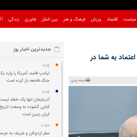
سیاست
اقتصاد
ورزش
فرهنگ و هنر
بین الملل
فناوری
زندگی
آگ
جدیدترین اخبار روز
عتماد به شما در
11:15
ترامپ فاسد، آمریکا را وارد یک
جنگ فاجعه بار کرده است
نسخه چاپی
11:05
آذربایجان تنها یک خطه نیست
کتابی گشوده به وسعت تاریخ
ایران‌ زمین است
10:58
سفر اردوغان و شریف به عربس