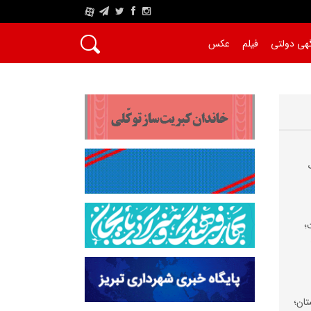
A
هی دولتی
فیلم
عکس
؛
تان؛