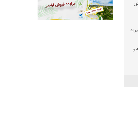
ور
یرید
ه و
رز