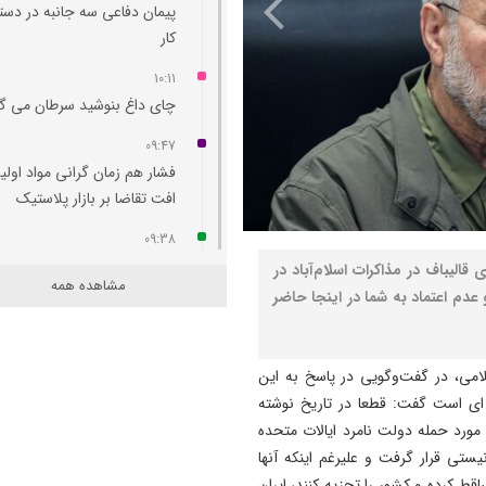
پیمان دفاعی سه جانبه در دست
کار
10:11
چای داغ بنوشید سرطان می‌ گ
09:47
فشار هم‌ زمان گرانی مواد اولی
افت تقاضا بر بازار پلاستیک
09:38
بررسی امکان راه‌ اندازی پرواز
لیباف در مذاکرات اسلام‌آباد در
مشاهده همه
مستقیم تبریز- طرابوزان
عدم اعتماد به شما در اینجا حاضر
09:29
نجات کودک ۱۱ ساله توسط تیم
می، در گفت‌وگویی در پاسخ به این
اورژانس آذربایجان شرقی در م
 ای است گفت: قطعا در تاریخ نوشته
مهران +فیلم
ورد حمله دولت نامرد ایالات متحده
09:24
تی قرار گرفت و علیرغم اینکه آنها
مهران همچنان پرترددترین مرز
ی را ساقط کرده و کشور را تجزیه کنند، ایران