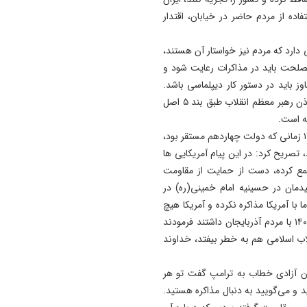
اربعینی کشور
اده از مردم حاضر در خیابان، اقتدار
22:40
طی دارد که مردم نیز خواستار آن هستند،
وقتی از وفاق صحبت می‌کنم،
مصلحت باید در مذاکرات رعایت شود و
منظورم مردم هستند/ باید مبل
ز باید در دستور کار دیپلماسی باشد.
کالابرگ را افزایش دهیم
منطق ما این است که زبان دیپلماسی باید ذیل فرمایشات و اذن رهبر معظم انقلاب طبق بند ۵ اصل
22:29
واقعیت‌ ها را بپذیرید و به تعه
نایب رئیس مجلس شورای اسلامی با بیان اینکه ۱۷ بهمن ۱۴۰۳ زمانی که دولت چهاردهم مستقر بود،
تان عمل کنید
 تصریح کرد: در این پیام آمریکایی ها
جمع کرده، دست از حمایت از مقاومت
یدمان در حسینیه امام خمینی(ره) در
با آمریکا مذاکره نکرده و آمریکا هیچ
غلطی نمی‌تواند بکند و در جریان دیدار دیگری که در سال ۱۴۰۴ با مردم آذربایجان داشتند فرمودند
اب اسلامی هم به خطر بیفتد، خداوند
د کرد: رئیس‌جمهور ۲۲ بهمن ۱۴۰۳ در میدان آزادی خطاب به ترامپ گفت تو هر
 و می‌گویید به دنبال مذاکره هستید.