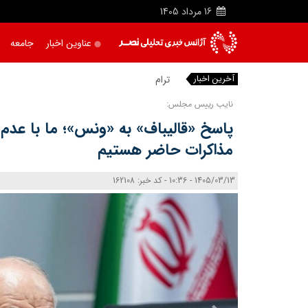
16
مرداد
1405
عناوین اخبار
جامعه
آخرین اخبار
ترامپ فاسد، آم
نایب رییس مجلس:
پاسخ «قالیباف» به «ونس»؛ ما با عدم ا
مذاکرات حاضر هستیم
1405/03/13 - 10:36 - کد خبر: 162108