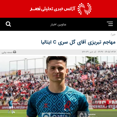
عناوین اخبار
خبر/
مهاجم تبریزی آقای‌ گل سری C ایتالیا
1405/03/12 - 14:37 - کد خبر: 162069
نسخه چاپی