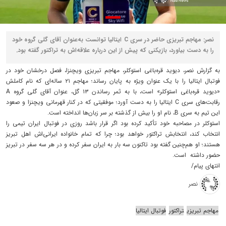
نصر: مهاجم تبریزی حاضر در سری C ایتالیا توانست به‌عنوان آقای گلی گروه خود
را به دست بیاورد، بازیکنی که پیش از این درباره علاقه‌اش به تراکتور گفته بود.
به گزارش نصر، دیوید قره‌باغی استوکلر، مهاجم تبریزی ویچنزا، فصل درخشان خود در
فوتبال ایتالیا را با یک عنوان ویژه به پایان رساند؛ مهاجم ۲۱ ساله‌ای که نام کاملش
«دیوید قره‌باغی استوکلر» است، با به ثمر رساندن ۱۳ گل، عنوان آقای گلی گروه A
رقابت‌های سری C ایتالیا را به دست آورد؛ موفقیتی که در کنار قهرمانی ویچنزا و صعود
این تیم به سری B، نام او را بیش از گذشته بر سر زبان‌ها انداخته است.
استوکلر در مصاحبه خود تأکید کرده بود اگر قرار باشد روزی در فوتبال ایران تیمی را
انتخاب کند، انتخابش تراکتور خواهد بود؛ چرا که تمام خانواده ایرانی‌اش اهل تبریز
هستند؛ او هم‌چنین گفته بود تاکنون سه بار به ایران سفر کرده و در هر سه سفر در تبریز
حضور داشته است.
انتهای پیام/
نصر
مهاجم تبریزی
تراکتور
فوتبال ایتالیا