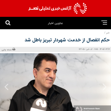
عناوین اخبار
خبر /
حکم انفصال از خدمت شهردار تبریز باطل شد
1405/03/12 - 11:15 - کد خبر: 162050
نسخه چاپی