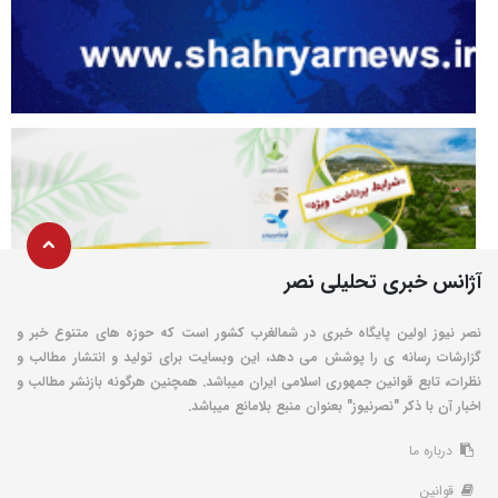
آژانس خبری تحلیلی نصر
نصر نیوز اولین پایگاه خبری در شمالغرب کشور است که حوزه های متنوع خبر و
گزارشات رسانه ی را پوشش می دهد، این وبسایت برای تولید و انتشار مطالب و
نظرات، تابع قوانین جمهوری اسلامی ایران میباشد. همچنین هرگونه بازنشر مطالب و
اخبار آن با ذکر "نصرنیوز" بعنوان منبع بلامانع میباشد.
درباره ما
قوانین