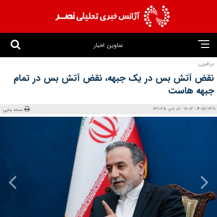
عناوین اخبار
عراقچی:
نقض آتش‌ بس در یک جبهه، نقض آتش‌ بس در تمام
جبهه‌ هاست
1405/03/11 - 18:03 - کد خبر: 162025
نسخه چاپی