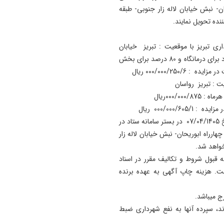
ان- نبش خیابان لاله زار جنوبی- طبقه
19:41
آتش‌ سوزی دستگاه خنک‌ کننده
پل عالی‌ نسب تبریز
ری تبریز با موقعیت : تبریز خیابان
جدیری شمالی . مبلغ واگذاری : به صورت 20 درصد از عملکرد برای درمانگاه و 80 درصد برای بخش
19:27
دروغ بستن به رهبری قطعاً ج
000/000/25 ریال
بسیار بزرگی است
تاریخ بازگشایی پیشنهادات رأس ساعت13 روز یکشنبه به تاریخ 07/04/1405 در بستر سامانه ستاد در
هارراه ابوریحان- نبش خیابان لاله زار
خواهد شد.
 قبول شروط و تکالیف مقرر در اسناد
ست. هزینه چاپ آگهی به عهده برنده
ج می­باشد.
وند، سپرده آنها به نفع شهرداری ضبط