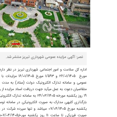
نصر: آگهی مزایده عمومی شهرداری تبریز منتشر شد.
مورخ 26/01/1405 و 593
عمومی و سامانه تدارک الکترونیک دولت (ستاد) به مدت سه 
19 روز یکشنبه مورخه 24/03/1405 به سا
یکشنبه مورخ 07/04/1405 می­باشد و تنها سپر
صو