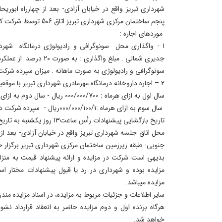
شهرداری تبریز واقع در خیابان آزادی- بعد از چهارراه ابوریح
پنجم ساختمان مرکزی شهرداری تبریز اتاق 506 توسط شرکت کننده تحویل نمایند.
موردهای اجاره :
1 - واگذاری محل سونوگرافی و رادیولوژی درمانگاه شهردا
سونوگرافی و رادیولوژی به صورت ماهانه . میزان سپرده شرکت در مزایده : 0/6
2 – اجاره داروخانه درمانگاه مهرمادری شهرداری تبریز با موقعیت : تبریز رواسان
سال اول به ازای هرماه : 000/000/700 ریال - سال دوم به ازای هرماه : 000/000/875ریال
سال سوم به ازای هرماه :000/000/100/1ریال - سپرده شرکت در مزایده : 000/000/605/1 ریال
محل اتاق جلسه شهرداری تبریز واقع در خیابان آزادی- بعد از چ
جنوبی- طبقه زیرزمین ساختمان مرکزی شهرداری تبریز برگزار 
بدیهی است شرکت در مزایده و ارائه پیشنهاد قیمت به منزله
مزایده بوده و شهرداری در رد یا قبول پیشنهادات مختار ا
مزایده می­باشد.
سایر اطلاعات و جزئیات مربوط به مزایده، در اسناد مزایده مندر
هرگاه برنده اول و دوم مزایده حاضر به انعقاد قرارداد نش
خواهد شد.