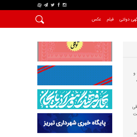
A
هی دولتی
فیلم
عکس
و
قی
ست
د