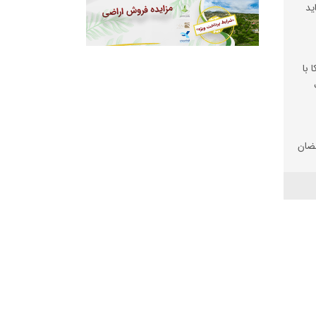
ید
 با
ضان
تان
 شد