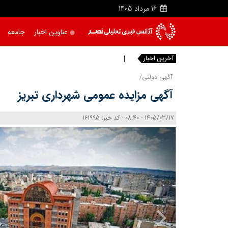
16
مرداد
1405
عناوین اخبار
جامعه
آخرین اخبار
خبرنگا
|
آگهی دولتی/
آگهی مزایده عمومی شهرداری تبریز
1405/03/17 - 08:40 - کد خبر: 161995