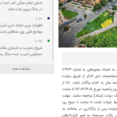
ادعای غنائم جنگی کند، ابتدا با
در جنگ پیروز شده باشد
20:42
اظهارات وزیر خزانه‌ داری آمریکا
مواضع قبلی وی متناقض است
20:33
شروع تخریب و بازسازی ملک
مسکونی آسیب‌ دیده جنگ رم
20:29
مشاهده همه
اداره کل سلامت و امور اجتماعی شهرداری تبریز در نظر دارد به استناد مجوزهای به شماره 1/1924
اتفاقی بی سابقه در تخصیص
1/ مورخ 16/01/1405 مزایدات با مشخصات ذیل الذکر از طریق مزایده
اعتبار به حوزه منابع آبی شهرس
سال به اجاره واگذار نماید. لذا از
سراب
متقاضیان دعوت به عمل می­آید جهت دریافت اسناد مزایده از روز یکشنبه مورخ 17/03/1405 تا ساعت
20:25
مانه تدارک الکترونیک دولت (ستاد) مراجعه نمایند. مهلت
تبریز میزبان «یونکرس»
بارگذاری کلیه­ی مدارک به صورت الکترونیکی در سامانه توسط شرکت کننده تا ساعت 8 صبح روز
ده شرکت در مزایده پس از بارگذاری در سامانه، به
20:09
رت فیزیکی تا ساعت 11 روز یکشنبه مورخ07/04/1405در پاکت سربسته به امور قراردادهای
آتش سوزی در رضوانشهر مهار