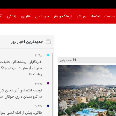
سیاست
اقتصاد
ورزش
فرهنگ و هنر
بین الملل
فناوری
زندگی
آگ
جدیدترین اخبار روز
21:48
نسخه چاپی
خبرنگاران؛ پیشاهنگان حقیقت 
سفیران آرامش در میدان جنگ
روایت‌ ها
21:45
توسعه اقتصادی آذربایجان شر
در گرو میدان‌ داری جوانان ا
20:45
بقائی: پیش از آنکه کسی بتوان