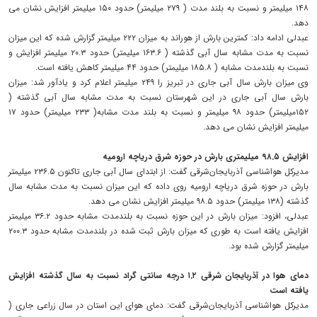
۱۴۸ میلیمتر و نسبت به بلند مدت ( ۲۷۹ میلیمتر) حدود ۱۵۰ میلیمتر افزایش نشان می
دهد.
عبدلی ادامه داد: کمترین بارش از هوراند به میزان ۲۲۲ میلیمتر گزارش شده که این میزان
نسبت به مدت مشابه سال آبی گذشته ( ۱۶۳.۶ میلیمتر) حدود ۲۰.۳ میلیمتر افزایش و
نسبت به بلندمدت مشابه ( ۱۸۵.۸ میلیمتر) حدود ۴۴ میلیمتر کاهش یافته است.
وی میزان بارش سال آبی جاری در تبریز را ۲۴۹ میلیمتر اعلام کرد و یادآور شد: میزان
بارش سال آبی جاری در این شهرستان نسبت به مدت مشابه سال آبی گذشته (
۱۵۲میلیمتر) حدود ۹۸ میلیمتر و نسبت به بلند مدت مشابه( ۲۳۳ میلیمتر) حدود ۱۷
میلیمتر افزایش نشان می دهد.
افزایش ۹۸.۵ میلیمتری بارش در حوزه شرق دریاچه ارومیه
مدیرکل هواشناسی آذربایجان‌شرقی گفت: از ابتدای سال آبی جاری تاکنون ۲۳۶.۵ میلیمتر
بارش در حوزه شرق دریاچه ارومیه روی داده که این میزان نسبت به مدت مشابه سال
گذشته (۱۳۸ میلیمتر) حدود ۹۸.۵ میلیمتر افزایش نشان می دهد.
عبدلی، افزود: میزان بارش در این حوزه نسبت به بلندمدت مشابه حدود ۳۶.۲ میلیمتر
افزایش یافته است به طوری که میزان بارش ثبت شده در بلندمدت مشابه حدود ۲۰۰.۳
میلیمتر گزارش شده بود.
دمای هوا در آذربایجان شرقی ۱.۲ درجه سانتی گراد نسبت به سال گذشته افزایش
یافته است
مدیرکل هواشناسی آذربایجان‌شرقی گفت: دمای هوای این استان در سال زراعی جاری (