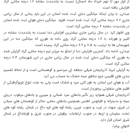
از اول مهر تا نهم خرداد ماه امسال) نسبت به بلندمدت مشابه ۱.۲ درجه سانتی گراد
افزایش یافته است.
عبدلی، با بیان اینکه میانگین دمای ثبت شده استان در این بازه زمانی از سال زراعی
جاری ۷.۲ درجه سانتی گراد ثبت شده است، افزود: میانگین دمای هوای ثبت شده استان
در بلندمدت مشابه ۶ درجه سانتی گراد است.
وی اظهار کرد: در سال زراعی جاری بیشترین افزایش دما نسبت به بلندمدت مشابه در
کلیبر و هوراند با ۱.۷ درجه سانتی گراد روی داده به طوری که میانگین دما در این
شهرستان ها به ترتیب به ۸.۵ و ۸.۹ درجه سانتی گراد رسیده است.
عبدلی، ادامه داد: کمترین افزایش دما از اسکو به میزان نیم درجه سانتی گراد گزارش شده
به طوری که میانگین دمای ثبت شده در سال زراعی جاری در این شهرستان ۷.۴ درجه
سانتی گراد است.
به گزارش ایرنا، آذربایجان شرقی منطقه ای سردسیر و کوهستانی است و از لحاظ تقسیم
بندی های اقلیمی جزو مناطق نیمه خشک به حساب می آید.
آب و هوای این استان به طور کلی سرد و خشک است ولی به علت تنوع توپوگرافیکی از
اقلیم های متفاوتی برخوردار است.
آذربایجان شرقی همواره زیر تأثیر بادهای سرد شمالی و سیبری و بادهای مرطوب دریای
سیاه و مدیترانه و اقیانوس اطلس همچنین بادهای محلی متاثر از کوهستان های سبلان
در شرق، سهند در غرب و جنوب غربی، رشته کوه های قره داغ در شمال، رشته کوه های
تخت سلیمان و اربط در جنوب، ارتفاعات بزقوش در جنوب شرق و قوشاداغ در شمال
شرق استان قرار دارد.
انتهای پیام/