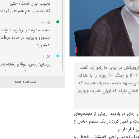
نجیب ایران است/ حتی
گلایه‌مندان هم همراهی کردند
22:05
سه مصدوم در برخورد شاخ‌به‌
ایسوزو و پراید در جاده قره‌آغا
هشترود
21:51
پرنیان: ریس، نوقا و رشته‌ختای
برگش در برابر ما زانو زد، گفت:
تبریز در مسیر ثبت ملی قرار دا
دشمن سه توطئه‌ جنگ ۱۲ روزه، شبه کودتای دی ماه ۱۴۰۴ و جنگ ۴۰ روزه را با هدف
مشاهده همه
ندان جبهه‌ خصم، معترف هستند که
21:36
اذعان دارند که ایران، قدرت چهارم
ارزیابی مدیران بر مبنای مدیر
آب، برق، گاز و بنزین انجام
می‌شود/برای سناریوهای مخت
آب و انرژی برنامه ‌ریزی شود
‌ای در بازدید از یکی از مجتمع‌های
خت و اظهار کرد: در یک مقطع خاص از
21:25
 قرار داریم.
به مناسبت سالروز صدور فرمان
 جنگ تحمیلی اخیر، اغتشاش، قحطی و