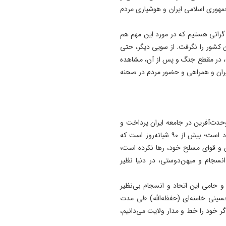
مشروطیت و روز تبریز؛ از پوست
جمهوری اسلامی ایران و هوشیاری مردم
رسمی بیست‌وسومین نمایشگا
تخصصی فولاد تبریز (تبریز متا
د گرانی هستیم که در مورد این مهم هم
رونمایی شد
 کشور را نگرفت. از سویی دیگر، حتی
21:21
 در مقطع جنگ و پس از آن، مشاهده
پوریا اشتری با جهان پرستاره
ایران و همراهی و حضور مردم در صحنه
کلماتش جاودانه شد
21:10
روز تبريز، تراژدى يك فيلم بي
وحدت‌آفرین در جامعه ایران پرداخت و
پروانه ، چرا جشن ملى فقط د
خاطرنشان کرد: امروز وحدت و انسجام ملی ما در دنیا زبانزد است؛ بیش از ۹۰ شبانه‌روز است که
لوكيشن خوداكران مى شود؟
ان و قوای مسلح خود، رها نکرده است؛
21:03
 انسجام و میهن‌دوستی، در دنیا نظیر
رئیس‌جمهور: جاری شدن
آموزه‌های قرآن در محیط کار،
 حامی این اتحاد و انسجام بی‌نظیر
زمینه‌ساز پیشرفت و عدالت ا
سینی خامنه‌ای (حفظه‌الله) طی مدت
گر خود را خط و مدار ولایت می‌دانیم،