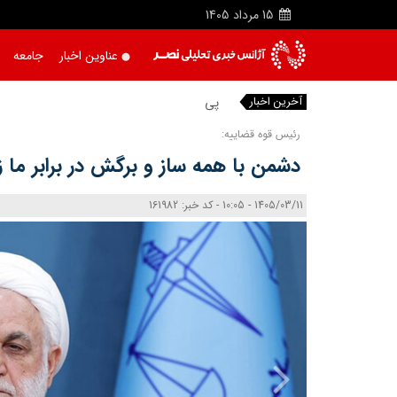
15
مرداد
1405
عناوین اخبار
جامعه
آخرین اخبار
پیمان فیض
رئیس قوه قضاییه:
دشمن با همه ساز و برگش در برابر ما زا
1405/03/11 - 10:05 - کد خبر: 161982