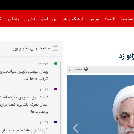
سیاست
اقتصاد
ورزش
فرهنگ و هنر
بین الملل
فناوری
زندگی
آگ
جدیدترین اخبار روز
نو زد
22:53
نسخه چاپی
پیمان فیضی رئیس هیأت‌مدیر
شرکت طاها شد
22:44
قیمت برق تغییری نکرده است
اعمال تعرفه پلکانی، فقط برای
پرمصرف‌ها
22:36
اگر تا امروز مانده‌ایم، به‌خاطر 