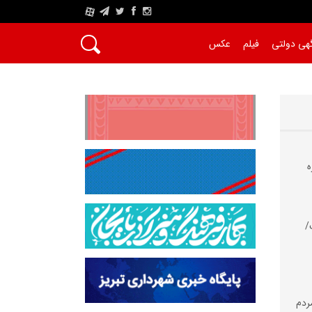
A
هی دولتی
فیلم
عکس
ه
/
مردم