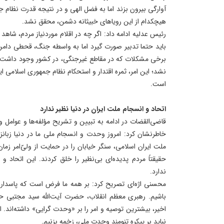
آوارگی بیرون بزند اما به فضل الهی و در نتیجه‌ قدرت نظام 
هیچکدام از این رویاهای خبیثانه دشمن، محقق نشد.
رئیس عدلیه ادامه داد: اگر چه در اقلام موردنیاز مردم، شاه
باید حتما تدبیر صورت گیرد اما به واسطه‌ جنگ، قحطی دامن
برخی مشکلات که در مقاطع غیرجنگی، در کشور وجود داشت،
نشد؛ این امر، ثمره‌ اقتدار و استحکام نظام جمهوری اسلامی 
است.
اتحاد و انسجام ملت ایران در دنیا نظیر ندارد
قاضی‌القضات در ادامه به تبیین و تشریح مؤلفه‌ها و عوامل 
ملت ایران اسلامی، سنگر خیابان را در حمایت از ولیّ‌امر زم
حقیقتاً مردم پدیده‌ای بی‌نظیر را خلق کردند. این اتحاد و
ندارد.
محسنی اژه‌ای تصریح کرد: بر همه ما فرض است که پاسدار و
باشیم. رهبری معظم انقلاب، حضرت آیت‌الله سید مجتبی ح
اخیر، بیشترین توصیه و امر را بر «وحدت گرایی» داشته‌اند. ا
نباید بر پیکره تنومند وحدت ملی، زخمه بزنیم.