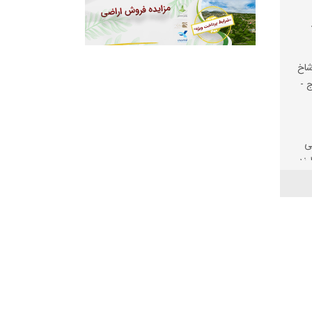
شاخ
ج -
ی
رند
یت
لف