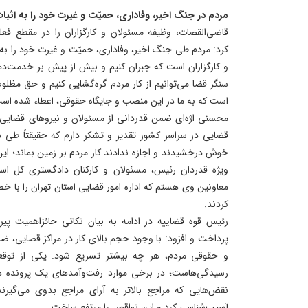
مردم در جنگ اخیر، وفاداری، حمیّت و غیرت خود را به اثبا
قاضی‌القضات، وظیفه مسئولان و کارگزاران را در مقطع ف
کرد: مردم طی جنگ اخیر، وفاداری، حمیّت و غیرت خود را به ا
و کارگزاران است که جبران کنیم و بیش از پیش بر خدمت‌دهی
سنگر قضا می‌توانیم از کار مردم گره‌گشایی کنیم و حق مظلوم 
است که به ما در این منصب و جایگاه حقوقی، اعطاء شده است و
محسنی اژه‌ای ضمن قدردانی از مسئولان و نیروهای قضایی، ا
قضایی در سراسر کشور تقدیر و تشکر دارم که حقیقتاً طی 
خوش درخشیدند و اجازه ندادند کار مردم بر زمین بماند؛ این ج
ویژه قدردان رئیس، مسئولان و کارکنان دادگستری کل است
معاونین وی هستم که اداره امور قضایی استان تهران را با 
کردند.
رئیس قوه قضاییه در ادامه به بیان نکاتی حائزاهمیت پیر
پرداخت و افزود: با وجود حجم بالای کار در مراکز قضایی، 
و حقوقی مردم، هر چه بیشتر تسریع شود. یکی از توقعات
رسیدگی‌هاست؛ در برخی موارد رفت‌وآمدهای یک پرونده د
نقض‌هایی که مراجع بالاتر به آرای مراجع بدوی می‌گیرن
آسیب‌شناسی کرد و این نواقص را مرتفع ساخت.