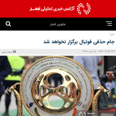
عناوین اخبار
خبر/
جام حذفی فوتبال برگزار نخواهد شد
1405/03/11 - 09:32 - کد خبر: 161980
نسخه چاپی