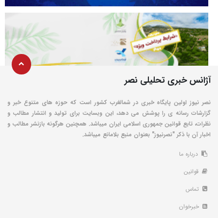
آژانس خبری تحلیلی نصر
نصر نیوز اولین پایگاه خبری در شمالغرب کشور است که حوزه های متنوع خبر و
گزارشات رسانه ی را پوشش می دهد، این وبسایت برای تولید و انتشار مطالب و
نظرات، تابع قوانین جمهوری اسلامی ایران میباشد. همچنین هرگونه بازنشر مطالب و
اخبار آن با ذکر "نصرنیوز" بعنوان منبع بلامانع میباشد.
درباره ما
قوانین
تماس
خبرخوان