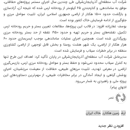
شرکت آب منطقه‌ای آذربایجان‌شرقی طی چندین سال اجرای مستمر پروژه‌های حفاظتی،
موفق به ساماندهی و کناره‌بندی ۶۵ کیلومتر از رودخانه ارس شده که نتیجه آن، آزادسازی
و بازگشت حدود ۱۵۰۰ هکتار از اراضی جمهوری اسلامی ایران، تثبیت سواحل مرزی و
جلوگیری از ادامه فرسایش خاک کشور بوده است.
یوسف غفارزاده افزود: در قالب این پروژه‌ها، مطالعات تعیین بستر و حریم رودخانه ارس
تکمیل، نقشه‌های بستر و حریم تهیه و حدود ۱۹۵۰ نقطه از حد بستر رودخانه مرزی
روپرگذاری شده است. همچنین اجرای عملیات ساماندهی موجب ایمن‌سازی حدود ۶۰
هزار هکتار از اراضی، یک شهر، هشت روستا و بخش قابل توجهی از اراضی کشاورزی
منطقه در برابر خطرات سیلاب و فرسایش شده است.
مدیرعامل شرکت آب منطقه‌ای آذربایجان‌شرقی در پایان تأکید کرد: اهداف این طرح تنها
به کنترل سیلاب محدود نمی‌شود و حفظ بستر و سواحل رودخانه مرزی ارس، بازپس‌گیری
اراضی در معرض تهدید، تثبیت مرزهای طبیعی، حفاظت از معیشت مرزنشینان، احیای
پوشش گیاهی و ایجاد آمادگی در برابر مخاطرات طبیعی، از مهم‌ترین دستاوردهای این
پروژه ملی و راهبردی به شمار می‌رود.
انتهای پیام/
نصر
ارش
زمین هکتاری
خاک ایران
افزودن نظر جدید