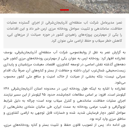
نصر: مدیرعامل شرکت آب منطقه‌ای آذربایجان‌شرقی از اجرای گسترده عملیات
حفاظت، ساماندهی و تثبیت سواحل رودخانه مرزی ارس خبر داد و این اقدامات
را یکی از مهم‌ترین پروژه‌های راهبردی کشور در حوزه صیانت از مرزهای آبی،
کاهش خطر سیلاب و حفظ اراضی ملی عنوان کرد.
به گزارش نصر به نقل از روابط‌عمومی شرکت آب منطقه‌ای آذربایجان‌شرقی، یوسف
غفارزاده اظهار کرد: رودخانه ارس به عنوان یکی از مهم‌ترین رودخانه‌های مرزی کشور، طی
دهه‌های گذشته نقش اساسی در توسعه کشاورزی، اقتصاد، معیشت مرزنشینان و پایداری
زیست‌محیطی شمال‌غرب ایران داشته و حفاظت از بستر و کناره‌های آن، صرفاً یک اقدام
عمرانی نیست؛ بلکه بخشی از صیانت از خاک، امنیت و منافع ملی کشور محسوب
می‌شود.
غفارزاده با اشاره به اینکه طول رودخانه ارس در محدوده استان آذربایجان‌شرقی ۲۴۸
کیلومتر است، افزود: بر اساس مطالعات انجام‌شده، حدود ۹۵ کیلومتر از این مسیر نیازمند
اجرای عملیات حفاظت، ساماندهی و کنترل سیلاب بوده است؛ چراکه به دلیل شرایط
توپوگرافی و شیب عرضی رودخانه به سمت ایران، طی سالیان متمادی بخش‌هایی از
سواحل کشور دچار فرسایش شدید شده و خسارات قابل توجهی به اراضی کشاورزی و
مناطق مرزی وارد کرده بود.
وی ادامه داد: پس از تصویب قانون حفظ و تثبیت بستر و کناره رودخانه‌های مرزی،