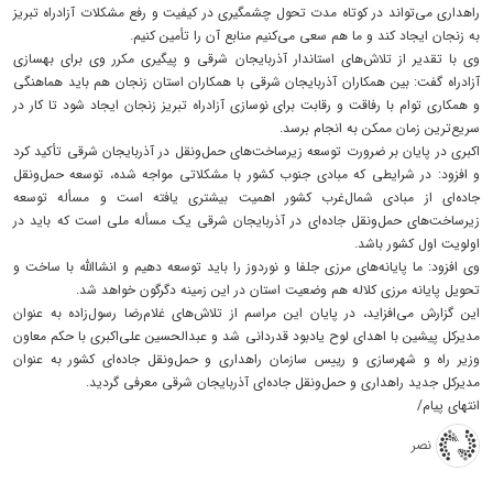
راهداری می‌تواند در کوتاه مدت تحول چشمگیری در کیفیت و رفع مشکلات آزادراه تبریز
به زنجان ایجاد کند و ما هم سعی می‌کنیم منابع آن را تأمین کنیم.
وی با تقدیر از تلاش‌های استاندار آذربایجان شرقی و پیگیری مکرر وی برای بهسازی
آزادراه گفت: بین همکاران آذربایجان شرقی با همکاران استان زنجان هم باید هماهنگی
و همکاری توام با رفاقت و رقابت برای نوسازی آزادراه تبریز زنجان ایجاد شود تا کار در
سریع‌ترین زمان ممکن به انجام برسد.
اکبری در پایان بر ضرورت توسعه زیرساخت‌های حمل‌ونقل در آذربایجان شرقی تأکید کرد
و افزود: در شرایطی که مبادی جنوب کشور با مشکلاتی مواجه شده، توسعه حمل‌ونقل
جاده‌ای از مبادی شمال‌غرب کشور اهمیت بیشتری یافته است و مسأله توسعه
زیرساخت‌های حمل‌ونقل جاده‌ای در آذربایجان شرقی یک مسأله ملی است که باید در
اولویت اول کشور باشد.
وی افزود: ما پایانه‌های مرزی جلفا و نوردوز را باید توسعه دهیم و انشاالله با ساخت و
تحویل پایانه مرزی کلاله هم وضعیت استان در این زمینه دگرگون خواهد شد.
این گزارش می‌افزاید، در پایان این مراسم از تلاش‌های غلام‌رضا رسول‌زاده به عنوان
مدیرکل پیشین با اهدای لوح یادبود قدردانی شد و عبدالحسین علی‌اکبری با حکم معاون
وزیر راه و شهرسازی و رییس سازمان راهداری و حمل‌ونقل جاده‌ای کشور به عنوان
مدیرکل جدید راهداری و حمل‌ونقل جاده‌ای آذربایجان شرقی معرفی گردید.
انتهای پیام/
نصر