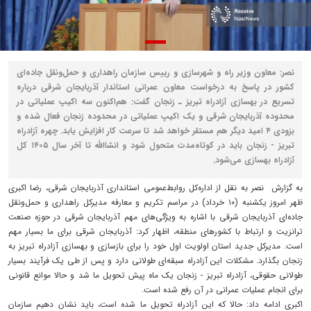
نصر: معاون وزیر راه و شهرسازی و رییس سازمان راهداری و حمل‌ونقل جاده‌ای
کشور در پاسخ به درخواست معاون عمرانی استاندار آذربایجان شرقی درباره
تسریع در بهسازی آزادراه تبریز ـ زنجان گفت: هم‌اکنون سه اکیپ عملیاتی در
محدوده آذربایجان شرقی و یک اکیپ عملیاتی در محدوده زنجان فعال شده و
بزودی ۴ امید دیگر هم مستقر خواهد شد تا سرعت کار افزایش یابد. چهره آزادراه
تبریز - زنجان باید در کوتاه‌مدت متحول شود و انشاالله تا آخر سال ۱۴۰۵ کل
آزادراه بهسازی می‌شود.
به گزارش نصر به نقل از اداره‌کل روابط‌عمومی استانداری آذربایجان شرقی، رضا اکبری
ظهر امروز یکشنبه (۱۰ خرداد) در مراسم تکریم و معارفه مدیرکل راهداری و حمل‌ونقل
جاده‌ای آذربایجان شرقی با اشاره به ویژگی‌های مهم آذربایجان شرقی در حوزه صنعت
ترانزیت و ارتباط با کشورهای منطقه، اظهار کرد: آذربایجان شرقی برای ما بسیار مهم
است. مدیرکل جدید استان اولویت اول خود را برای بازسازی و بهسازی آزادراه تبریز به
زنجان بگذارد.‌ مشکلات این آزادراه سبقه‌ای طولانی دارد و پس از طی یک فرآیند بسیار
طولانی حقوقی، آزادراه تبریز - زنجان یک ماه پیش تحویل ما شد و حالا موانع قانونی
برای انجام عملیات عمرانی در آن رفع شده است.
اکبری ادامه داد: حالا که این آزادراه تحویل ما شده است، باید نشان دهیم سازمان