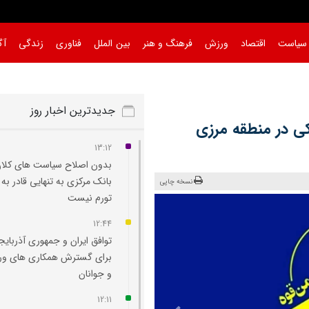
سیاست
اقتصاد
ورزش
فرهنگ و هنر
بین الملل
فناوری
زندگی
آگ
جدیدترین اخبار روز
ی در منطقه مرزی
13:12
بدون اصلاح سیاست‌ های کلان
بانک مرکزی به تنهایی قادر به 
نسخه چاپی
تورم نیست
12:44
توافق ایران و جمهوری آذربایج
برای گسترش همکاری‌ های و
و جوانان
12:11