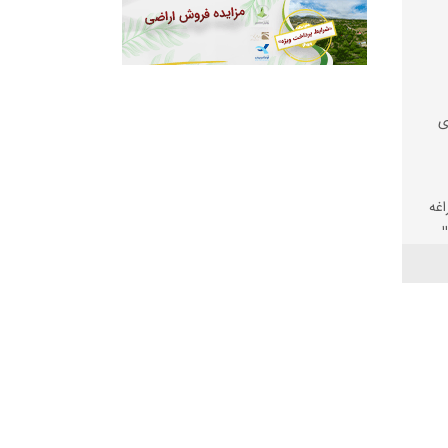
ی
اغه
الی
؛