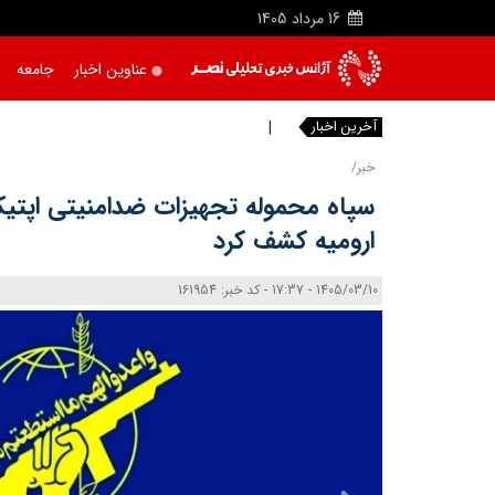
16
مرداد
1405
عناوین اخبار
جامعه
آخرین اخبار
بدون
خبر/
سپاه محموله تجهیزات ضدامنیتی اپتیک
ارومیه کشف کرد
1405/03/10 - 17:37 - کد خبر: 161954