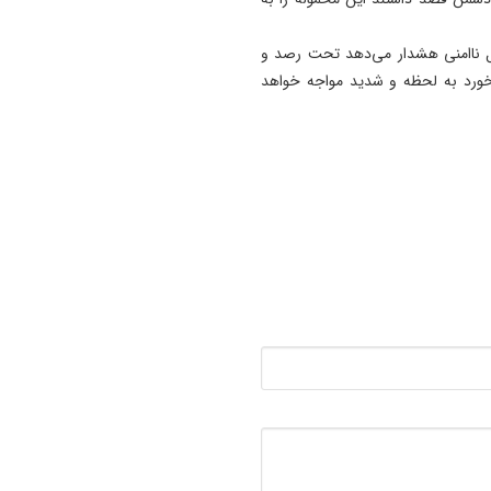
ایران‌ زمین است
10:58
ل ناامنی هشدار می‌دهد تحت رصد و
سفر اردوغان و شریف به عربس
برخورد به لحظه و شدید مواجه خواهد
پیمان دفاعی سه جانبه در دست
کار
10:11
چای داغ بنوشید سرطان می‌ گ
09:47
فشار هم‌ زمان گرانی مواد اولی
افت تقاضا بر بازار پلاستیک