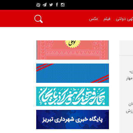
A
هی دولتی
فیلم
عکس
،
مهار
ان
رزش