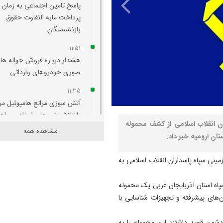
پاسخ تامین‌ اجتماعی به زمان
پرداخت مابه‌ التفاوت حقوق
بازنشستگان
11:51
هشدار درباره فروش حواله‌ ها
صوری خودروهای وارداتی
11:35
آتش‌ سوزی مراتع هامپوئیل مر
با تلاش نیروهای امدادی و اه
ان انقلاب اسلامی از کشف محموله
مهار شد
مشاهده همه
ن ارومیه خبر داد.
11:15
ترامپ فاسد، آمریکا را وارد یک
مینی سپاه پاسداران انقلاب اسلامی به
جنگ فاجعه بار کرده است
سپاه استان آذربایجان غربی یک محموله
11:05
ن‌های پیشرفته و تجهیزات شناسایی با
آذربایجان تنها یک خطه نیست
کتابی گشوده به وسعت تاریخ
شمن قصد داشتند این محموله را به