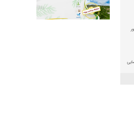
ر
ضایی
 و