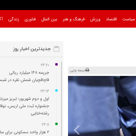
سیاست
اقتصاد
ورزش
فرهنگ و هنر
بین الملل
فناوری
زندگی
آگ
جدیدترین اخبار روز
23:20
نسخه چاپی
جریمه ۱۴۸ میلیارد ریالی
قاچاقچیان شمش نقره در شبس
23:13
اول و دوم شهریور؛ تبریز میزبا
جشنواره ثبت ملی اریس، نوقا 
رشته‌ختایی
23:11
۲ هزار واحد مسکونی برای ساک