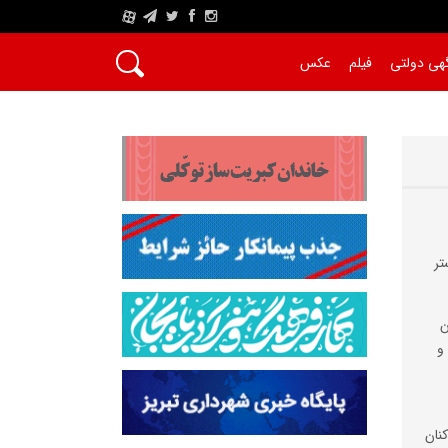
A
هی دولتی
فیلم
عکس
تر
ن
و
نان