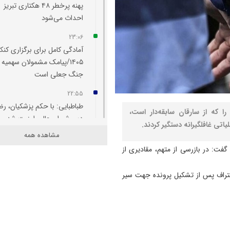
پهنه پرخطر ۴۸ هکتاری تبریز
احداث می‌شود
23:06
آمادگی کامل برای برگزاری کنکو
۱۴۰۵/پیامک مشمولان سهمیه
جنگ جعلی است
22:55
طباطبایی: با حکم پزشکیان، ر
 که از سارقان سابقه‌دار است،
دبیر شورای عالی امنیت شد
اتی غافلگیرانه دستگیر کردند.
مشاهده همه
22:48
گفت: در بازرسی از متهم، مقادیری از
رسانه‌ها پل راهبردی میان بانک
مردم هستند
از خانه باغ ها اعتراف پس از تشکیل پرونده جهت سیر
22:42
تبریز برای همیشه شهر جهانی
فرش دستباف خواهد ماند
22:32