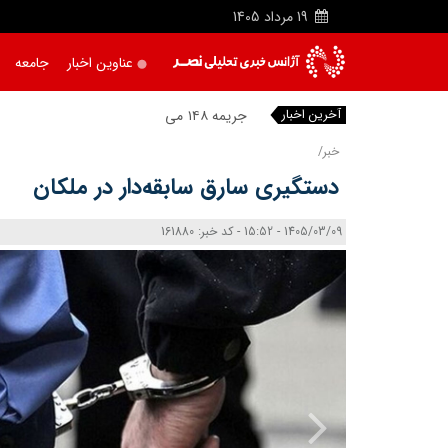
19
مرداد
1405
عناوین اخبار
جامعه
آخرین اخبار
جریمه ۱۴۸ میلیارد ریال
|
خبر/
دستگیری سارق سابقه‌دار در ملکان
1405/03/09 - 15:52 - کد خبر: 161880