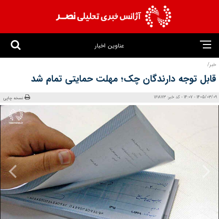
عناوین اخبار
خبر/
قابل توجه دارندگان چک؛ مهلت حمایتی تمام شد
1405/03/09 - 14:07 - کد خبر: 161873
نسخه چاپی