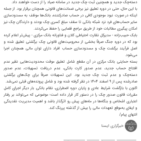
دسته‌چک جدید و همچنین ثبت چک جدید در سامانه صیاد را از دست خواهند داد.
با این حال، حتی در دوره تعلیق نیز برخی ضمانت‌های قانونی همچنان برقرار بود. از جمله
اینکه در صورت نبود موجودی کافی در حساب صادرکننده، بانک‌ها موظف به مسدودسازی
سایر حساب‌های فرد نزد شبکه بانکی تا سقف مبلغ کسری چک بودند و دارندگان چک نیز
امکان پیگیری مطالبات خود از طریق مراجع قضایی را حفظ می‌کردند.
بابک حبیب‌زاده - مدیرکل نظارت احتیاطی کلان و فناورانه بانک مرکزی - پیش‌تر اعلام کرده
بود که در دوره جنگ صرفاً بخشی از محرومیت‌های قانونی چک برگشتی تعلیق شده و
اصل فرآیند برگشت چک و مسدودسازی حساب افراد دارای توان مالی همچنان اجرا
می‌شود.
بسته حمایتی بانک مرکزی در آن مقطع شامل تعلیق موقت محدودیت‌هایی نظیر عدم
افتتاح حساب جدید، عدم صدور کارت بانکی، عدم دریافت تسهیلات، عدم صدور
دسته‌چک و عدم ثبت چک جدید بود. این تسهیلات صرفاً برای چک‌های برگشتی
صادرشده پس از ۹ اسفند ۱۴۰۴ در نظر گرفته شده بود و شامل پرونده‌های قبلی نمی‌شد.
اکنون با بازگشت شرایط عادی و پایان دوره اضطراری، نظام بانکی بار دیگر اجرای کامل
مقررات قانون صدور چک را در دستور کار قرار داده است؛ موضوعی که می‌تواند بر رفتار
اعتباری اشخاص و بنگاه‌ها در ماه‌های پیش رو اثرگذار باشد و اهمیت مدیریت نقدینگی
و ایفای به‌موقع تعهدات مالی را بیش از گذشته پررنگ کند.
انتهای پیام/
خبرگزاری ایسنا