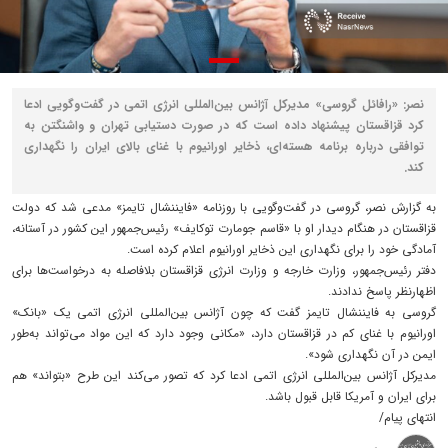
نصر: «رافائل گروسی» مدیرکل آژانس بین‌المللی انرژی اتمی در گفت‌وگویی ادعا
کرد قزاقستان پیشنهاد داده است که در صورت دستیابی تهران و واشنگتن به
توافقی درباره برنامه هسته‌ای، ذخایر اورانیوم با غنای بالای ایران را نگهداری
کند.
به گزارش نصر، گروسی در گفت‌وگویی با روزنامه «فایننشال تایمز» مدعی شد که دولت
قزاقستان در هنگام دیدار او با «قاسم جومارت توکایف» رئیس‌جمهور این کشور در آستانه،
آمادگی خود را برای نگهداری این ذخایر اورانیوم اعلام کرده است.
دفتر رئیس‌جمهور، وزارت خارجه و وزارت انرژی قزاقستان بلافاصله به درخواست‌ها برای
اظهارنظر پاسخ ندادند.
گروسی به فایننشال تایمز گفت که چون آژانس بین‌المللی انرژی اتمی یک «بانک»
اورانیوم با غنای کم در قزاقستان دارد، «مکانی وجود دارد که این مواد می‌تواند به‌طور
ایمن در آن نگهداری شود».
مدیرکل آژانس بین‌المللی انرژی اتمی ادعا کرد که تصور می‌کند این طرح «بتواند» هم
برای ایران و آمریکا قابل قبول باشد.
انتهای پیام/