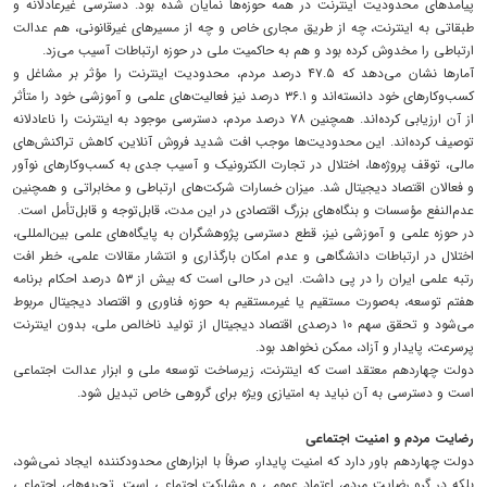
پیامدهای محدودیت اینترنت در همه حوزه‌ها نمایان شده بود. دسترسی غیرعادلانه و
طبقاتی به اینترنت، چه از طریق مجاری خاص و چه از مسیرهای غیرقانونی، هم عدالت
ارتباطی را مخدوش کرده بود و هم به حاکمیت ملی در حوزه ارتباطات آسیب می‌زد.
آمارها نشان می‌دهد که ۴۷.۵ درصد مردم، محدودیت اینترنت را مؤثر بر مشاغل و
کسب‌وکارهای خود دانسته‌اند و ۳۶.۱ درصد نیز فعالیت‌های علمی و آموزشی خود را متأثر
از آن ارزیابی کرده‌اند. همچنین ۷۸ درصد مردم، دسترسی موجود به اینترنت را ناعادلانه
توصیف کرده‌اند. این محدودیت‌ها موجب افت شدید فروش آنلاین، کاهش تراکنش‌های
مالی، توقف پروژه‌ها، اختلال در تجارت الکترونیک و آسیب جدی به کسب‌وکارهای نوآور
و فعالان اقتصاد دیجیتال شد. میزان خسارات شرکت‌های ارتباطی و مخابراتی و همچنین
عدم‌النفع مؤسسات و بنگاه‌های بزرگ اقتصادی در این مدت، قابل‌توجه و قابل‌تأمل است.
در حوزه علمی و آموزشی نیز، قطع دسترسی پژوهشگران به پایگاه‌های علمی بین‌المللی،
اختلال در ارتباطات دانشگاهی و عدم امکان بارگذاری و انتشار مقالات علمی، خطر افت
رتبه علمی ایران را در پی داشت. این در حالی است که بیش از ۵۳ درصد احکام برنامه
هفتم توسعه، به‌صورت مستقیم یا غیرمستقیم به حوزه فناوری و اقتصاد دیجیتال مربوط
می‌شود و تحقق سهم ۱۰ درصدی اقتصاد دیجیتال از تولید ناخالص ملی، بدون اینترنت
پرسرعت، پایدار و آزاد، ممکن نخواهد بود.
دولت چهاردهم معتقد است که اینترنت، زیرساخت توسعه ملی و ابزار عدالت اجتماعی
است و دسترسی به آن نباید به امتیازی ویژه برای گروهی خاص تبدیل شود.
رضایت مردم و امنیت اجتماعی
دولت چهاردهم باور دارد که امنیت پایدار، صرفاً با ابزارهای محدودکننده ایجاد نمی‌شود،
بلکه در گرو رضایت مردم، اعتماد عمومی و مشارکت اجتماعی است. تجربه‌های اجتماعی