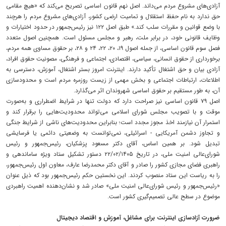
آزادی‌های مشروع مردم می‌داند. اصل نهم قانون اساسی تصریح می‌کند که «هیچ مقامی
حق ندارد به نام حفظ استقلال و تمامیت ارضی کشور، آزادی‌های مشروع مردم را هرچند
با وضع قوانین و مقررات سلب کند.» طبق اصل ۱۲۲ نیز رئیس‌جمهور در حدود اختیارات و
وظایف قانونی خود، در برابر ملت، رهبر و مجلس مسئول است. همچنین اصول متعدد
فصل سوم قانون اساسی، از جمله اصول ۱۹، ۲۰، ۲۲، ۲۴ و ۲۸، بر حقوق مساوی همه مردم،
برخورداری از حقوق انسانی، سیاسی، اقتصادی، اجتماعی و فرهنگی، مصونیت حقوق افراد،
آزادی بیان و حق اشتغال تأکید دارند. اینترنت امروز بستر اشتغال، آموزش، دسترسی به
اطلاعات، ارتباطات اجتماعی و بخش مهمی از زیست روزمره مردم است و محدودسازی
آن، به طور مستقیم بر حقوق اساسی شهروندان اثر می‌گذارد.
اصل ۷۹ قانون اساسی نیز صراحت دارد که دولت تنها در شرایط اضطراری و به‌صورت
موقت و با تصویب مجلس شورای اسلامی می‌تواند محدودیت‌هایی را برقرار کند و
استمرار آن نیازمند اخذ مجوز مجدد است؛ بنابراین محدودیت‌های ناشی از شرایط جنگی
و تجاوز دشمن آمریکایی - اسرائیلی، نمی‌توانست به وضعیتی دائمی یا فرسایشی
تبدیل شود. بر همین اساس، آقای دکتر مسعود پزشکیان، رئیس‌جمهور و رئیس
شورای‌عالی امنیت ملی، در تاریخ ۲۲/۰۲/۱۴۰۵ دستور تشکیل ستاد ویژه ساماندهی و
راهبری فضای مجازی کشور را صادر و آقای دکتر محمدرضا عارف، معاون اول رئیس‌جمهور،
را به ریاست این ستاد منصوب کردند. این نخستین حکم رئیس‌جمهور بود که ذیل عنوان
«رئیس‌جمهور و رئیس شورای‌عالی امنیت ملی» صادر شد و نشان‌دهنده اهمیت راهبردی
موضوع در سطح عالی تصمیم‌گیری کشور است.
ضرورت آزادسازی اینترنت برای مشاغل، آموزش و اقتصاد دیجیتال