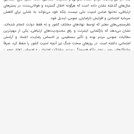
سال‌های گذشته نشان داده است که هرگونه اخلال گسترده و طولانی‌مدت در بسترهای
ارتباطی، نه‌تنها ضامن امنیت ملی نیست، بلکه خود می‌تواند به عاملی برای کاهش
سرمایه اجتماعی و افزایش نارضایتی عمومی تبدیل شود.
نظرسنجی‌های معتبر که توسط نهادهای مختلف کشور و نه فقط دولت انجام شده‌اند،
نشان می‌دهد که بازگشایی اینترنت و رفع محدودیت‌های ارتباطی، یکی از مهم‌ترین
مطالبات عمومی مردم بوده و تأثیر مستقیمی بر احساس رضایت، اعتماد و آرامش
اجتماعی داشته است. در روزهای سخت جنگ نیز آنچه امنیت کشور را حفظ کرد، صرفاً
سازوکارهای رسمی نبود، بلکه همبستگی مردم، مشارکت اجتماعی و احساس تعلق عمومی
به سرنوشت کشور بود. دولت بر این باور است که تاب‌آوری ملی، بدون رضایت مردم و
شنیدن مطالبات آنان، ممکن نخواهد بود.
تفاوت میان مخالفان دغدغه‌مند و اقلیت پرهیاهو
دولت به دغدغه‌های بخشی از منتقدان و مخالفانی را که نگرانی‌های امنیتی و مرتبط با
شرایط جنگ و تهدیدات خارجی دارند، احترام می¬گذارد. این گروه از دغدغه‌مندان در
روزهای سخت جنگ و ناامنی، در صف اول دفاع از کشور و امنیت مردم حضور داشته‌اند
و طبیعی است که نگرانی‌های آنان باید شنیده شود. دولت متعهد است از طریق جلسات
کارشناسی، اقناعی و توجیهی، هم دغدغه‌های آنان را بشنود و هم در جهت رفع
نگرانی‌های موجود تلاش کند. اما دسته دیگر، یک اقلیت پرهیاهو است که با اهداف
سیاسی و جناحی، حیات سیاسی خود را در ایجاد تضاد، دوقطبی‌سازی و شکاف اجتماعی
تعریف کرده است. سابقه این جریان، مملو از مقابله با خواست عمومی مردم و ایستادن
در برابر مطالبات اجتماعی است. این گروه، هر مطالبه عمومی را به میدان تسویه‌حساب