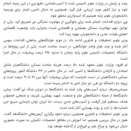
رصد و پایش در وزارت علوم تاسیس شده تا آسیب‌شناسی دقیق‌تری در این زمینه انجام
شود و نیاز کشور مورد ارزیابی قرار گیرد. همچنین به دنبال تامین اعتبار برای بورسیه
دانشجویان علوم پایه هستیم که امیدواریم محقق شود.
وی درباره اقدامات انجام شده برای جلوگیری از مهاجرت نخبگان نیز تصریح کرد: یکی از
عوامل مهم مهاجرت، مسائل معیشتی و اقتصادی است؛ بنابراین باید وضعیت اقتصادی
اعضای هیئت علمی و دانشجویان بهبود پیدا کند.
وزیر علوم، تحقیقات و فناوری ادامه داد: در حوزه خوابگاه‌های متاهلی اقدامات مهمی
آغاز شده و چند هزار واحد خوابگاهی در دست ساخت است. یکی از این پروژه‌ها در
دانشگاه تحصیلات تکمیلی علوم پایه زنجان با حدود ۳۵ درصد پیشرفت در حال اجرا
است.
او افزود: وزارت علوم متعهد شده ۵۰ درصد هزینه ساخت مسکن دانشگاهیان شامل
استادان و کارکنان دانشگاه‌ها را تامین کند. در حال حاضر در ۴۳ دانشگاه کشور پروژه‌های
مسکن دانشگاهیان در دست اجراست که میزان پیشرفت آنها بین ۳۰ تا ۹۰ درصد است و
پروژه دو دانشگاه نیز طی دو سال اخیر به اتمام رسیده است.
سیمایی‌صراف درباره آسیب‌های وارد شده به دانشگاه‌ها در دوران جنگ نیز گفت: برخی
دانشگاه‌ها از جمله دانشگاه‌های علم و صنعت، شهید بهشتی، شریف و صنعتی اصفهان
هدف مستقیم قرار گرفتند و آسیب‌های جدی دیدند، اما ایران توان بازسازی سریع این
خسارت‌ها را دارد و روند بهسازی آغاز شده است.
وزیر علوم، تحقیقات و فناوری همچنین درباره نحوه برگزاری آزمون‌های دانشگاه‌ها، گفت:
هنوز در حال بررسی هستیم، اما آموزش در مقاطع تحصیلات تکمیلی به صورت حضوری
دنبال می‌شود و چراغ علم پر فروغ‌تر از گذشته خواهد بود.